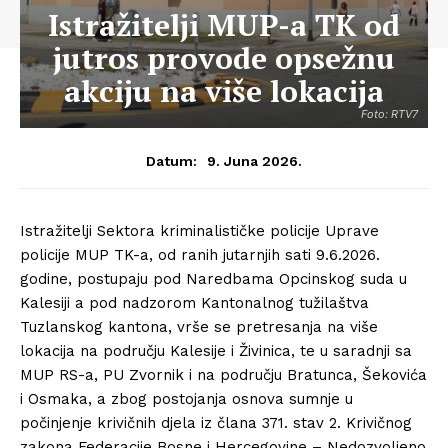
Istražitelji MUP-a TK od
jutros provode opsežnu
akciju na više lokacija
Foto: RTV7
9. Juna 2026.
Datum:
Istražitelji Sektora kriminalističke policije Uprave
policije MUP TK-a, od ranih jutarnjih sati 9.6.2026.
godine, postupaju pod Naredbama Opcinskog suda u
Kalesiji a pod nadzorom Kantonalnog tužilaštva
Tuzlanskog kantona, vrše se pretresanja na više
lokacija na području Kalesije i Živinica, te u saradnji sa
MUP RS-a, PU Zvornik i na području Bratunca, Šekovića
i Osmaka, a zbog postojanja osnova sumnje u
počinjenje krivičnih djela iz člana 371. stav 2. Krivičnog
zakona Federacije Bosne i Hercegovine – Nedozvoljeno