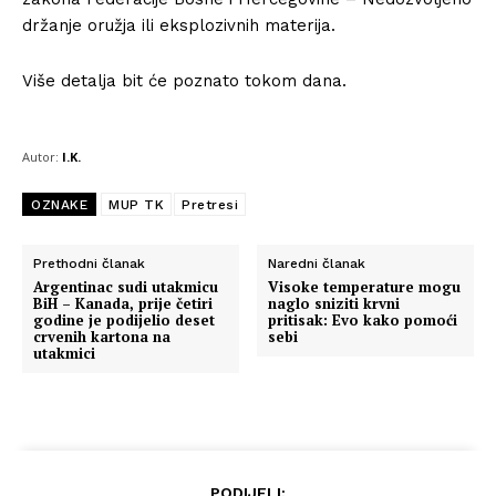
držanje oružja ili eksplozivnih materija.
Više detalja bit će poznato tokom dana.
Autor:
I.K.
OZNAKE
MUP TK
Pretresi
Prethodni članak
Naredni članak
Argentinac sudi utakmicu
Visoke temperature mogu
BiH – Kanada, prije četiri
naglo sniziti krvni
godine je podijelio deset
pritisak: Evo kako pomoći
crvenih kartona na
sebi
utakmici
PODIJELI: