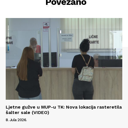
INFO
Povezano
Ljetne gužve u MUP-u TK: Nova lokacija rasteretila
šalter sale (VIDEO)
8. Jula 2026.