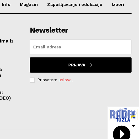
Info
Magazin
Zapošljavanje i edukacije
Izbori
Newsletter
ima iz
e
PRIJAVA
a
a
Prihvatam
uslove
.
e:
IDEO)