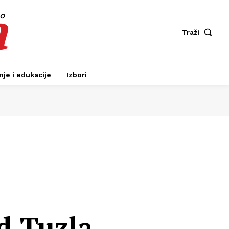
a
fo
Traži
je i edukacije
Izbori
d Tuzla