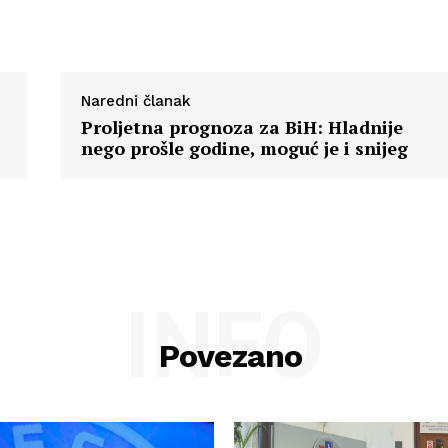
O nama
Kontakt
Impressum
Naredni članak
Proljetna prognoza za BiH: Hladnije
nego prošle godine, moguć je i snijeg
INFO
Povezano