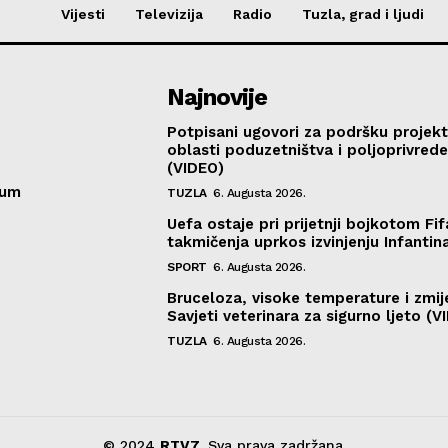
Vijesti
Televizija
Radio
Tuzla, grad i ljudi
Najnovije
Potpisani ugovori za podršku projekt
oblasti poduzetništva i poljoprivred
(VIDEO)
sum
TUZLA
6. Augusta 2026.
Uefa ostaje pri prijetnji bojkotom Fif
takmičenja uprkos izvinjenju Infantin
SPORT
6. Augusta 2026.
Bruceloza, visoke temperature i zmij
Savjeti veterinara za sigurno ljeto (V
TUZLA
6. Augusta 2026.
© 2024
RTV7
. Sva prava zadržana.