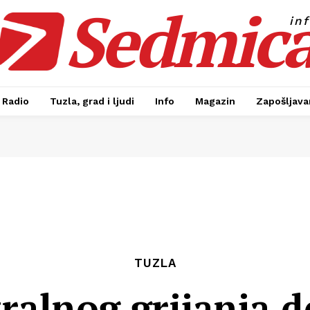
Sedmic
in
Radio
Tuzla, grad i ljudi
Info
Magazin
Zapošljavan
TUZLA
tralnog grijanja d