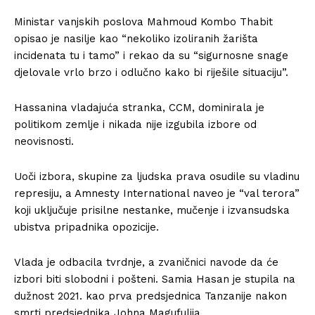
Ministar vanjskih poslova Mahmoud Kombo Thabit
opisao je nasilje kao “nekoliko izoliranih žarišta
incidenata tu i tamo” i rekao da su “sigurnosne snage
djelovale vrlo brzo i odlučno kako bi riješile situaciju”.
Hassanina vladajuća stranka, CCM, dominirala je
politikom zemlje i nikada nije izgubila izbore od
neovisnosti.
Uoči izbora, skupine za ljudska prava osudile su vladinu
represiju, a Amnesty International naveo je “val terora”
koji uključuje prisilne nestanke, mučenje i izvansudska
ubistva pripadnika opozicije.
Vlada je odbacila tvrdnje, a zvaničnici navode da će
izbori biti slobodni i pošteni. Samia Hasan je stupila na
dužnost 2021. kao prva predsjednica Tanzanije nakon
smrti predsjednika Johna Magufulija.