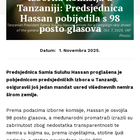
Tanzaniji: Predsjednica
Hassan pobijedila s 98
posto glasova
Tanzanian President Samia Suluhu Hassan arrives for a campaign rally ahead
of the general elections in Mbeya, Tanzania, Tuesday, Oct. 7, 2025. (AP
Photo)
1. Novembra 2025.
Datum:
Predsjednica Samia Suluhu Hassan proglašena je
pobjednicom predsjedničkih izbora u Tanzaniji,
osiguravši još jedan mandat usred višednevnih nemira
širom zemlje.
Prema podacima izborne komisije, Hassan je osvojila
98 posto glasova, a međunarodni promatrači izrazili su
zabrinutost zbog nedostatka transparentnosti te
nemira u kojima su, prema izvještajima, stotine ljudi