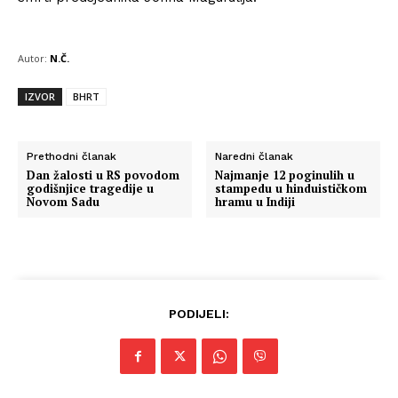
Autor:
N.Č.
IZVOR
BHRT
Prethodni članak
Naredni članak
Dan žalosti u RS povodom
Najmanje 12 poginulih u
godišnjice tragedije u
stampedu u hinduističkom
Novom Sadu
hramu u Indiji
PODIJELI: