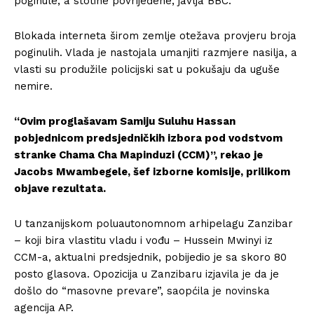
poginule, a stotine povrijeđene, javlja BBC.
Blokada interneta širom zemlje otežava provjeru broja
poginulih. Vlada je nastojala umanjiti razmjere nasilja, a
vlasti su produžile policijski sat u pokušaju da uguše
nemire.
“Ovim proglašavam Samiju Suluhu Hassan
pobjednicom predsjedničkih izbora pod vodstvom
stranke Chama Cha Mapinduzi (CCM)”, rekao je
Jacobs Mwambegele, šef izborne komisije, prilikom
objave rezultata.
U tanzanijskom poluautonomnom arhipelagu Zanzibar
– koji bira vlastitu vladu i vođu – Hussein Mwinyi iz
CCM-a, aktualni predsjednik, pobijedio je sa skoro 80
posto glasova. Opozicija u Zanzibaru izjavila je da je
došlo do “masovne prevare”, saopćila je novinska
agencija AP.