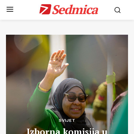
Sedmica
SVIJET
Izborna komisija u