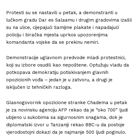
Protesti su se nastavili u petak, a demonstranti u
lučkom gradu Dar es Salaamu i drugim gradovima izašli
su na ulice, cijepajući Samijine plakate i napadajući
policiju i biračka mjesta uprkos upozorenjima
komandanta vojske da se prekinu nemiri.
Demonstracije uglavnom predvode mladi protestnici,
koji su izbore osudili kao nepoštene. Optužuju vladu da
potkopava demokratiju potiskivanjem glavnih
opozicionih vođa – jedan je u zatvoru, a drugi je
isključen iz tehničkih razloga.
Glasnogovornik opozicione stranke Chadema u petak
je za novinsku agenciju AFP rekao da je “oko 700” ljudi
ubijeno u sukobima sa sigurnosnim snagama, dok je
diplomatski izvor u Tanzaniji rekao BBC-u da postoje
vjerodostojni dokazi da je najmanje 500 ljudi poginulo.