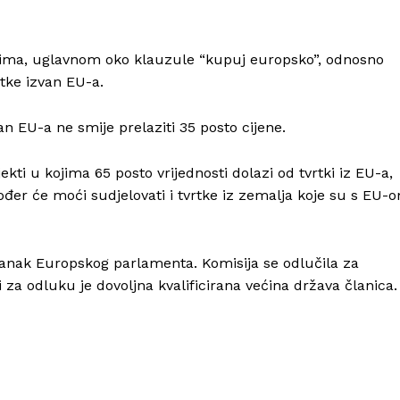
dnima, uglavnom oko klauzule “kupuj europsko”, odnosno
tke izvan EU-a.
n EU-a ne smije prelaziti 35 posto cijene.
Info
ekti u kojima 65 posto vrijednosti dolazi od tvrtki iz EU-a,
O nama
đer će moći sudjelovati i tvrtke iz zemalja koje su s EU-
Kontakt
Impressum
anak Europskog parlamenta. Komisija se odlučila za
za odluku je dovoljna kvalificirana većina država članica.