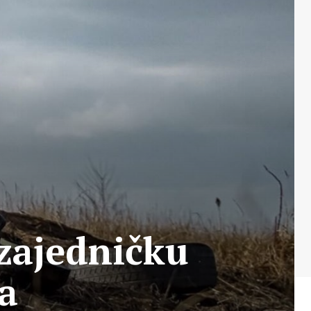
 zajedničku
a