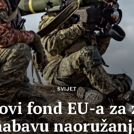
SVIJET
ovi fond EU-a za
nabavu naoružanj