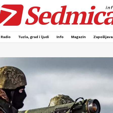
Sedmic
in
Radio
Tuzla, grad i ljudi
Info
Magazin
Zapošljavan