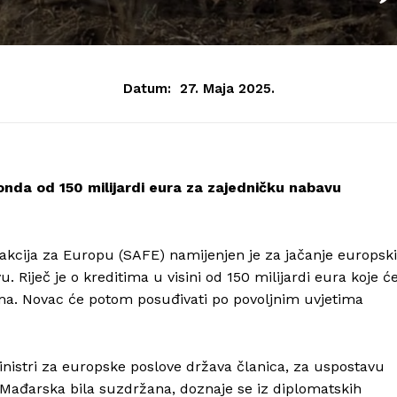
Datum:
27. Maja 2025.
onda od 150 milijardi eura za zajedničku nabavu
akcija za Europu (SAFE) namijenjen je za jačanje europsk
Riječ je o kreditima u visini od 150 milijardi eura koje ć
ima. Novac će potom posuđivati po povoljnim uvjetima
inistri za europske poslove država članica, za uspostavu
e Mađarska bila suzdržana, doznaje se iz diplomatskih