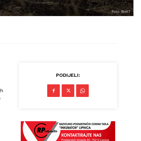
Foto: BHRT
PODIJELI:
ih
e