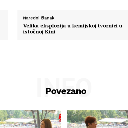
Naredni članak
Velika eksplozija u kemijskoj tvornici u
istočnoj Kini
INFO
Povezano