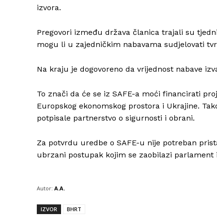
izvora.
Pregovori između država članica trajali su tje
mogu li u zajedničkim nabavama sudjelovati tvr
Na kraju je dogovoreno da vrijednost nabave izva
To znači da će se iz SAFE-a moći financirati proj
Europskog ekonomskog prostora i Ukrajine. Tako
potpisale partnerstvo o sigurnosti i obrani.
Za potvrdu uredbe o SAFE-u nije potreban prist
ubrzani postupak kojim se zaobilazi parlament i 
Autor:
A.A.
IZVOR
BHRT