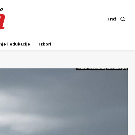
a
fo
Traži
je i edukacije
Izbori