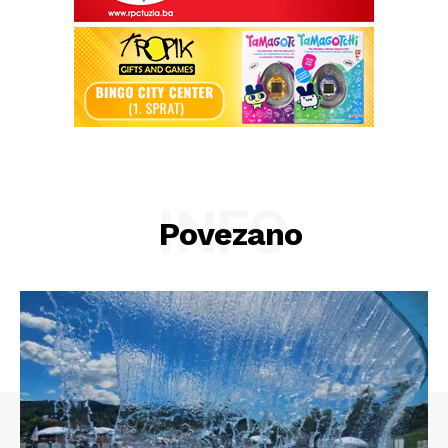
INFO
Povezano