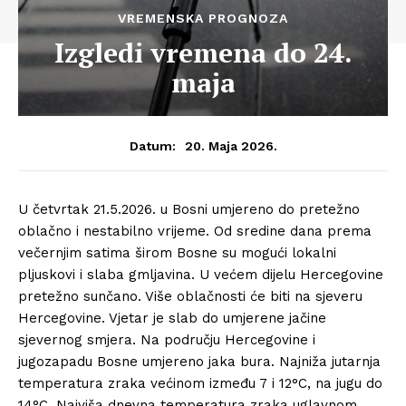
VREMENSKA PROGNOZA
Izgledi vremena do 24.
maja
20. Maja 2026.
Datum:
U četvrtak 21.5.2026. u Bosni umjereno do pretežno
oblačno i nestabilno vrijeme. Od sredine dana prema
večernjim satima širom Bosne su mogući lokalni
pljuskovi i slaba gmljavina. U većem dijelu Hercegovine
pretežno sunčano. Više oblačnosti će biti na sjeveru
Hercegovine. Vjetar je slab do umjerene jačine
sjevernog smjera. Na području Hercegovine i
jugozapadu Bosne umjereno jaka bura. Najniža jutarnja
temperatura zraka većinom između 7 i 12°C, na jugu do
14°C. Najviša dnevna temperatura zraka uglavnom