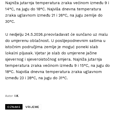
Najniža jutarnja temperatura zraka većinom između 9 i
14°C, na jugu do 18°C. Najviša dnevna temperatura
zraka uglavnom između 21 i 26°C, na jugu zemlje do
30°C.
U nedjelju 24.5.2026.preovladavat će sunčano uz malu
do umjerenu oblačnost. U poslijepodnevnim satima u
istočnim područjima zemlje je moguć poneki slab
lokalni pljusak. Vjetar je slab do umjerene jačine
sjevernog i sjeveroistočnog smjera. Najniža jutarnja
temperatura zraka većinom između 9 i 15°C, na jugu do
18°C. Najviša dnevna temperatura zraka uglavnom
između 23 i 28°C, na jugu do 31°C.
Autor:
I.K.
OZNAKE
VRIJEME