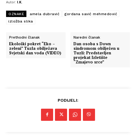
Autor:
I.K.
OZNAKE
amela dubravić
gordana savić mehmedović
izložba slika
Prethodni članak
Naredni članak
Ekološki pokret “Eko –
Dan osoba s Down
zeleni” Tuzla obilježava
sindromom obilježen u
Svjetski dan voda (VIDEO)
Tuzli: Predstavljen
projekat Izletište
“Zmajevo srce”
PODIJELI: