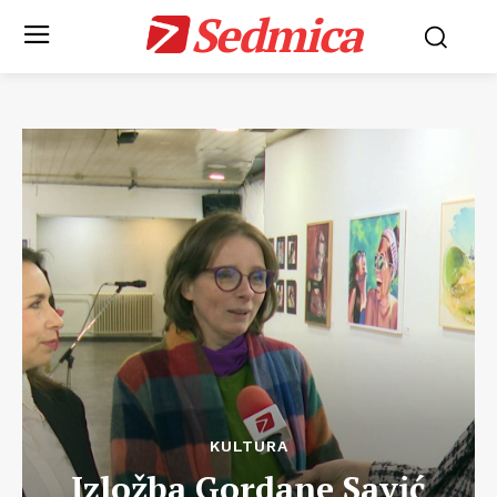
Sedmica
KULTURA
Izložba Gordane Savić