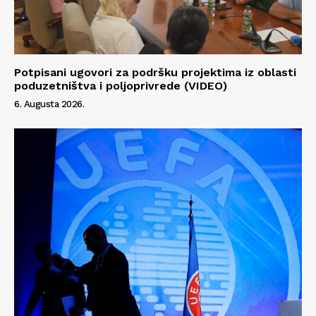
Info
O nama
Potpisani ugovori za podršku projektima iz oblasti
Kontakt
poduzetništva i poljoprivrede (VIDEO)
Impressum
6. Augusta 2026.