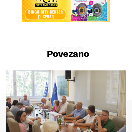
INFO
Povezano