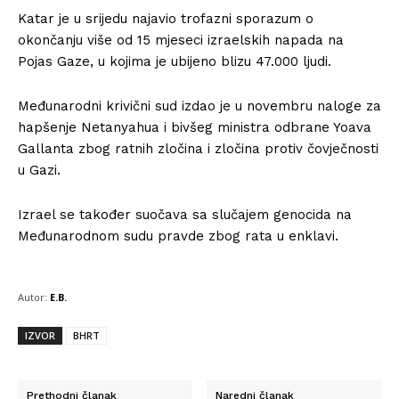
Katar je u srijedu najavio trofazni sporazum o
okončanju više od 15 mjeseci izraelskih napada na
Pojas Gaze, u kojima je ubijeno blizu 47.000 ljudi.
Međunarodni krivični sud izdao je u novembru naloge za
hapšenje Netanyahua i bivšeg ministra odbrane Yoava
Gallanta zbog ratnih zločina i zločina protiv čovječnosti
u Gazi.
Izrael se također suočava sa slučajem genocida na
Međunarodnom sudu pravde zbog rata u enklavi.
Autor:
E.B.
IZVOR
BHRT
Prethodni članak
Naredni članak