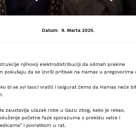
Datum:
9. Marta 2025.
strukcije njihovoj elektrodistribuciji da odmah prekine
m pokušaju da se izvrši pritisak na Hamas u pregovorima 
o bi se svi taoci vratili i osigurat ćemo da Hamas neće bit
i.
o da zaustavlja ulazak robe u Gazu zbog, kako je rekao,
roduženje početne faze sporazuma o prekidu vatre i
jedicama” i povratkom u rat.