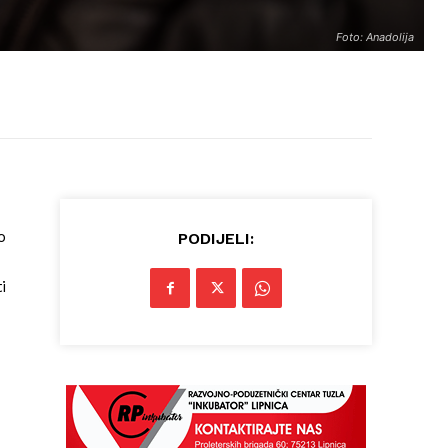
Foto: Anadolija
o
PODIJELI:
i