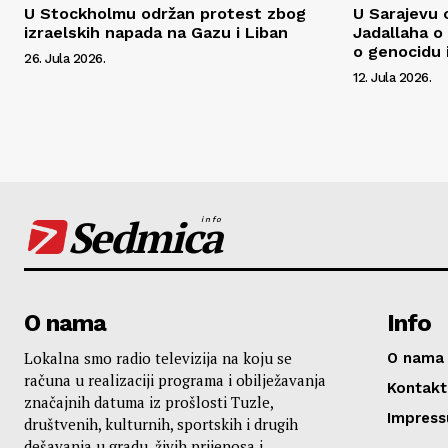
U Stockholmu održan protest zbog
U Sarajevu o
izraelskih napada na Gazu i Liban
Jadallaha o 
o genocidu 
26. Jula 2026.
12. Jula 2026.
Sedmica
info
O nama
Info
Lokalna smo radio televizija na koju se
O nama
računa u realizaciji programa i obilježavanja
Kontakt
značajnih datuma iz prošlosti Tuzle,
Impres
društvenih, kulturnih, sportskih i drugih
dešavanja u gradu, živih prijenosa i