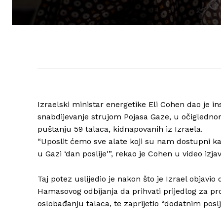
Izraelski ministar energetike Eli Cohen dao je in
snabdijevanje strujom Pojasa Gaze, u očigledno
puštanju 59 talaca, kidnapovanih iz Izraela.
“Uposlit ćemo sve alate koji su nam dostupni kak
u Gazi ‘dan poslije'”, rekao je Cohen u video izjav
Taj potez uslijedio je nakon što je Izrael objavi
Hamasovog odbijanja da prihvati prijedlog za p
oslobađanju talaca, te zaprijetio “dodatnim posl