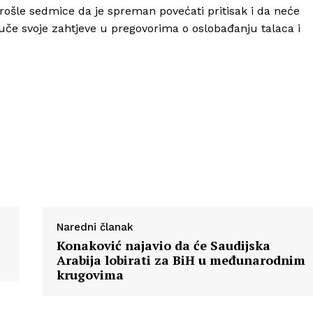
rošle sedmice da je spreman povećati pritisak i da neće
vuče svoje zahtjeve u pregovorima o oslobađanju talaca i
Info
O nama
Kontakt
Impressum
Naredni članak
Konaković najavio da će Saudijska
Arabija lobirati za BiH u međunarodnim
krugovima