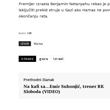
Premijer Izraela Benjamin Netanyahu rekao je p
isključiti prekid struje u Gazi ako Hamas ne po
okončanju rata.
Autor:
I.H.
IZVOR
Klix.ba
gaza
izrael
OZNAKE
Prethodni članak
Na kafi sa…Emir Suhonjić, trener RK
Sloboda (VIDEO)