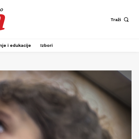
a
fo
Traži
je i edukacije
Izbori