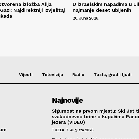
tvorena izložba Alija
U izraelskim napadima u L
Gazi: Najdirektniji izvještaj
najmanje deset ubijenih
ikada
20. Juna 2026.
Vijesti
Televizija
Radio
Tuzla, grad i ljudi
Najnovije
Sigurnost na prvom mjestu: Ski Jet t
svakodnevno brine o kupačima Pano
jezera (VIDEO)
sum
TUZLA
7. Augusta 2026.