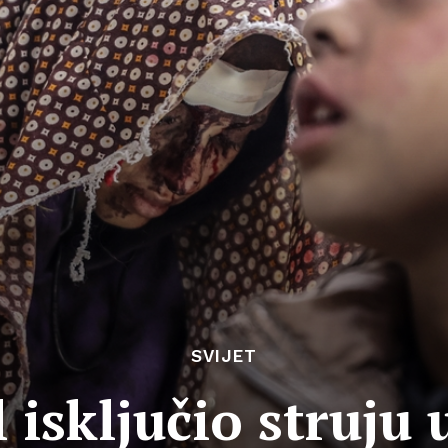
SVIJET
l isključio struju 