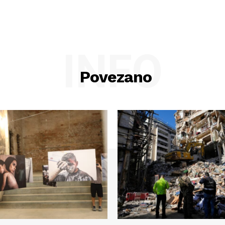
INFO
Povezano