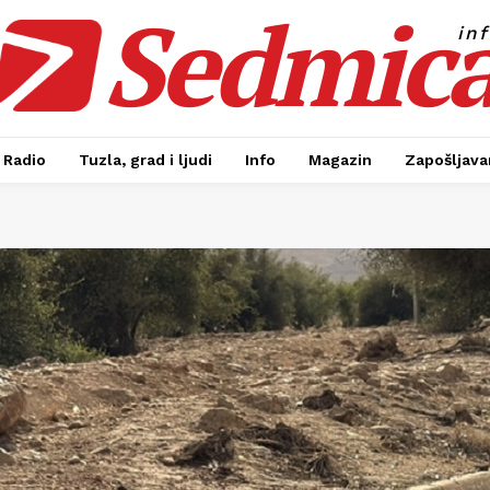
Sedmic
in
Radio
Tuzla, grad i ljudi
Info
Magazin
Zapošljavan