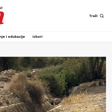
a
fo
Traži
je i edukacije
Izbori