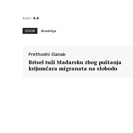
Autor:
A.A.
IZVOR
Anadolija
Prethodni članak
Brisel tuži Mađarsku zbog puštanja
krijumčara migranata na slobodu