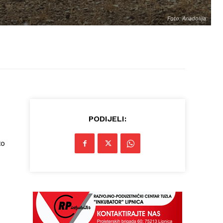
Foto: Anadolija
PODIJELI:
to