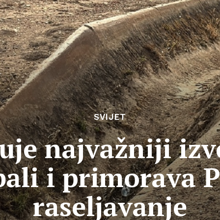
SVIJET
šuje najvažniji iz
ali i primorava P
raseljavanje