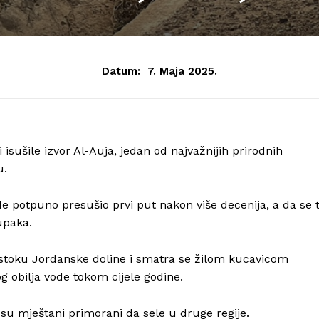
Datum:
7. Maja 2025.
isušile izvor Al-Auja, jedan od najvažnijih prirodnih
u.
ode potpuno presušio prvi put nakon više decenija, a da se 
upaka.
 istoku Jordanske doline i smatra se žilom kucavicom
g obilja vode tokom cijele godine.
Info
 su mještani primorani da sele u druge regije.