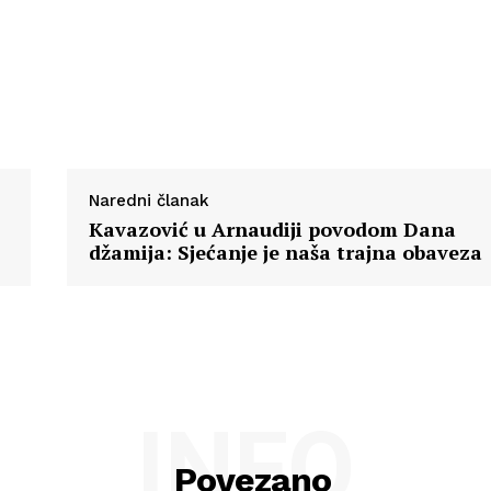
O nama
Kontakt
Impressum
Naredni članak
Kavazović u Arnaudiji povodom Dana
džamija: Sjećanje je naša trajna obaveza
INFO
Povezano