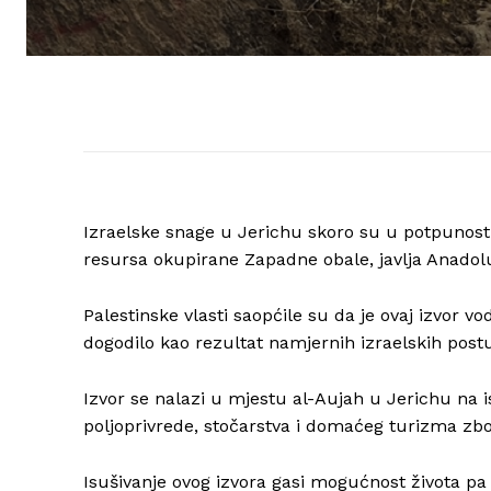
Izraelske snage u Jerichu skoro su u potpunosti 
resursa okupirane Zapadne obale, javlja Anadol
Palestinske vlasti saopćile su da je ovaj izvor v
dogodilo kao rezultat namjernih izraelskih post
Izvor se nalazi u mjestu al-Aujah u Jerichu na
poljoprivrede, stočarstva i domaćeg turizma zbo
Isušivanje ovog izvora gasi mogućnost života pa