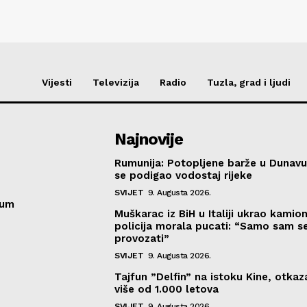
Vijesti
Televizija
Radio
Tuzla, grad i ljudi
Najnovije
Rumunija: Potopljene barže u Dunavu
se podigao vodostaj rijeke
SVIJET
9. Augusta 2026.
sum
Muškarac iz BiH u Italiji ukrao kamion
policija morala pucati: “Samo sam se
provozati”
SVIJET
9. Augusta 2026.
Tajfun ”Delfin” na istoku Kine, otka
više od 1.000 letova
SVIJET
9. Augusta 2026.