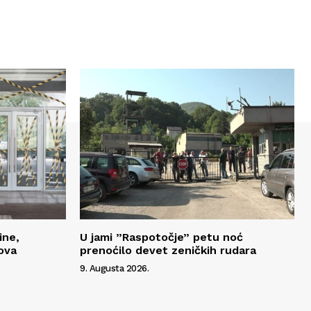
ine,
U jami ”Raspotočje” petu noć
ova
prenoćilo devet zeničkih rudara
9. Augusta 2026.