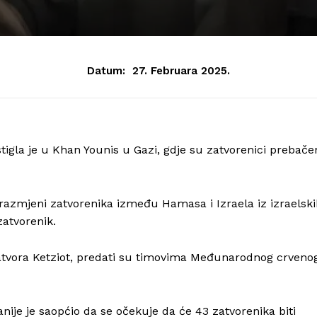
Datum:
27. Februara 2025.
gla je u Khan Younis u Gazi, gdje su zatvorenici prebače
zmjeni zatvorenika između Hamasa i Izraela iz izraelski
zatvorenik.
i zatvora Ketziot, predati su timovima Međunarodnog crveno
ije je saopćio da se očekuje da će 43 zatvorenika biti