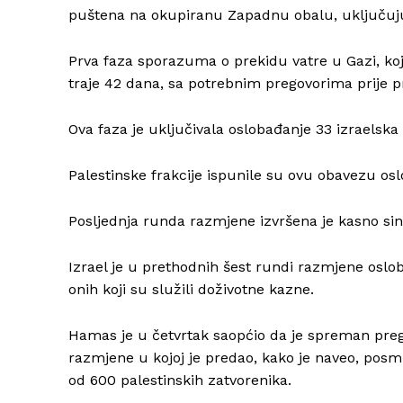
puštena na okupiranu Zapadnu obalu, uključuj
Prva faza sporazuma o prekidu vatre u Gazi, koja 
traje 42 dana, sa potrebnim pregovorima prije p
Ova faza je uključivala oslobađanje 33 izraelska 
Palestinske frakcije ispunile su ovu obavezu os
Posljednja runda razmjene izvršena je kasno sino
Izrael je u prethodnih šest rundi razmjene oslob
onih koji su služili doživotne kazne.
Hamas je u četvrtak saopćio da je spreman prego
razmjene u kojoj je predao, kako je naveo, posm
od 600 palestinskih zatvorenika.