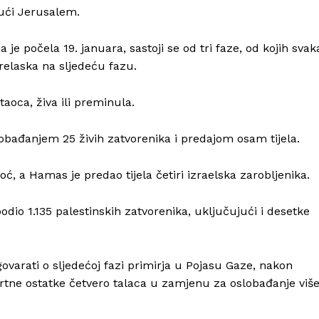
ući Jerusalem.
je počela 19. januara, sastoji se od tri faze, od kojih svak
relaska na sljedeću fazu.
taoca, živa ili preminula.
lobađanjem 25 živih zatvorenika i predajom osam tijela.
Info
ć, a Hamas je predao tijela četiri izraelska zarobljenika.
O nama
odio 1.135 palestinskih zatvorenika, uključujući i desetke
Kontakt
Impressum
varati o sljedećoj fazi primirja u Pojasu Gaze, nakon
rtne ostatke četvero talaca u zamjenu za oslobađanje viš