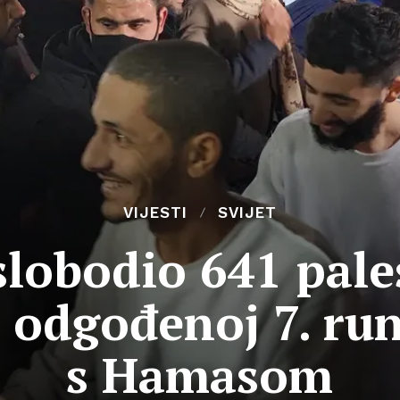
VIJESTI
SVIJET
slobodio 641 pal
u odgođenoj 7. ru
s Hamasom