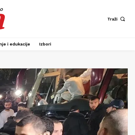
a
fo
Traži
je i edukacije
Izbori