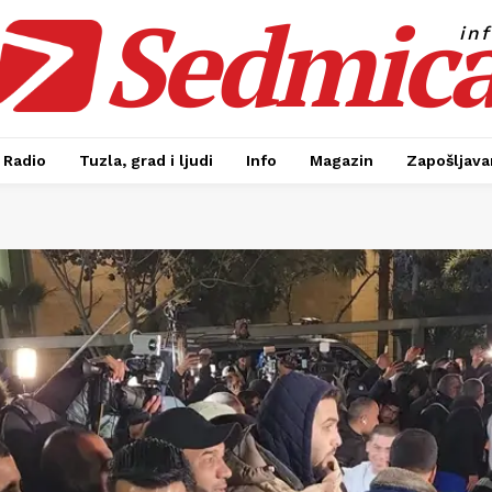
Sedmic
in
Radio
Tuzla, grad i ljudi
Info
Magazin
Zapošljavan