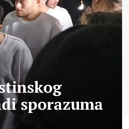
estinskog
ndi sporazuma