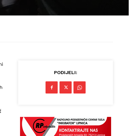
ni
PODIJELI:
h
g