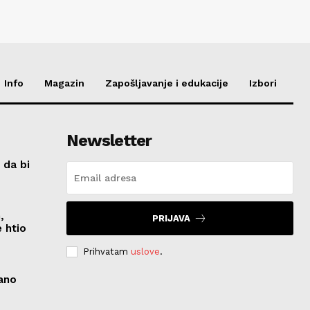
Info
Magazin
Zapošljavanje i edukacije
Izbori
Newsletter
 da bi
,
PRIJAVA
 htio
Prihvatam
uslove
.
zano