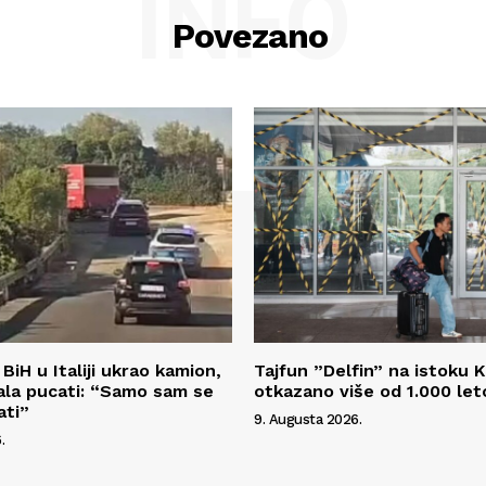
INFO
Povezano
BiH u Italiji ukrao kamion,
Tajfun ”Delfin” na istoku K
rala pucati: “Samo sam se
otkazano više od 1.000 let
ati”
9. Augusta 2026.
.