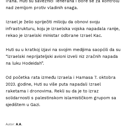
Irana. Huti su saveznici Teherana i bore se za kontrolu
nad zemljom protiv vladinih snaga.
Izrael je želio spriječiti miliciju da obnovi svoju
infrastrukturu, koju je izraelska vojska napadala ranije,
rekao je izraelski ministar odbrane Izrael Kac.
Huti su u kratkoj izjavi na svojim medijima saopćili da su
“izraelski neprijateljski avioni izveli niz zračnih napada
na luku Hodeidah”.
Od početka rata između Izraela i Hamasa 7. oktobra
2023. godine, Huti su više puta napadali Izrael
raketama i dronovima. Rekli su da je to izraz
solidarnosti s palestinskom islamističkom grupom sa
sjedištem u Gazi.
Autor:
A.A.