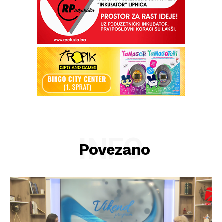
INFO
Povezano