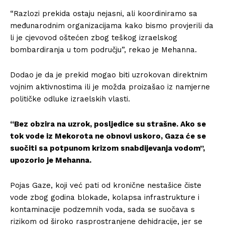
“Razlozi prekida ostaju nejasni, ali koordiniramo sa
međunarodnim organizacijama kako bismo provjerili da
li je cjevovod oštećen zbog teškog izraelskog
bombardiranja u tom području”, rekao je Mehanna.
Dodao je da je prekid mogao biti uzrokovan direktnim
vojnim aktivnostima ili je možda proizašao iz namjerne
političke odluke izraelskih vlasti.
“Bez obzira na uzrok, posljedice su strašne. Ako se
tok vode iz Mekorota ne obnovi uskoro, Gaza će se
suočiti sa potpunom krizom snabdijevanja vodom”,
upozorio je Mehanna.
Pojas Gaze, koji već pati od kronične nestašice čiste
vode zbog godina blokade, kolapsa infrastrukture i
kontaminacije podzemnih voda, sada se suočava s
rizikom od široko rasprostranjene dehidracije, jer se