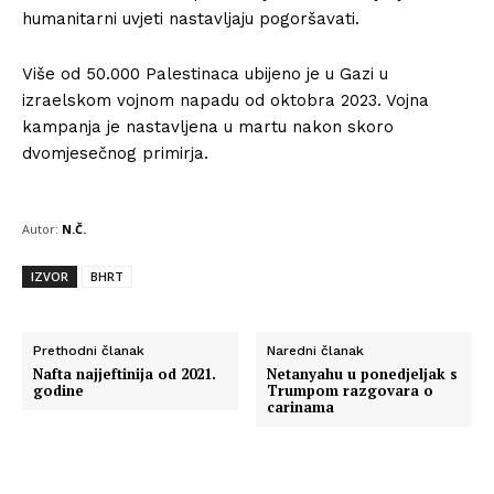
humanitarni uvjeti nastavljaju pogoršavati.
Više od 50.000 Palestinaca ubijeno je u Gazi u
izraelskom vojnom napadu od oktobra 2023. Vojna
kampanja je nastavljena u martu nakon skoro
dvomjesečnog primirja.
Autor:
N.Č.
IZVOR
BHRT
Prethodni članak
Naredni članak
Nafta najjeftinija od 2021.
Netanyahu u ponedjeljak s
godine
Trumpom razgovara o
carinama