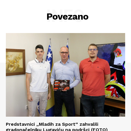
INFO
Povezano
Info
Predstavnici „Mladih za Sport“ zahvalili
gradonačelniku Lugaviću na podršci (FOTO)