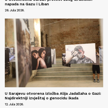
O nama
napada na Gazu i Liban
Kontakt
26. Jula 2026.
Impressum
U Sarajevu otvorena izložba Alija Jadallaha o Gazi:
Najdirektniji izvještaj o genocidu ikada
12. Jula 2026.