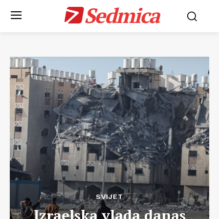
Sedmica
SVIJET
Izraelska vlada danas