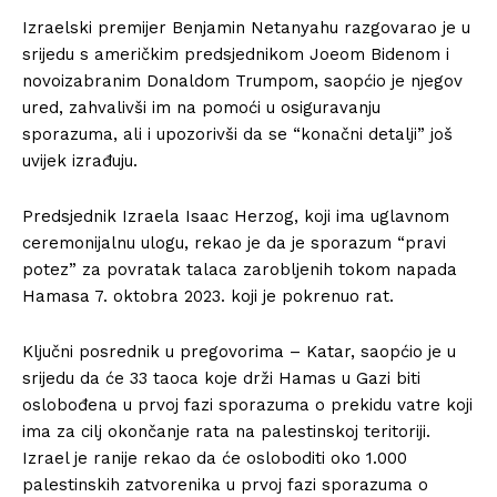
Izraelski premijer Benjamin Netanyahu razgovarao je u
srijedu s američkim predsjednikom Joeom Bidenom i
novoizabranim Donaldom Trumpom, saopćio je njegov
ured, zahvalivši im na pomoći u osiguravanju
sporazuma, ali i upozorivši da se “konačni detalji” još
uvijek izrađuju.
Predsjednik Izraela Isaac Herzog, koji ima uglavnom
ceremonijalnu ulogu, rekao je da je sporazum “pravi
potez” za povratak talaca zarobljenih tokom napada
Hamasa 7. oktobra 2023. koji je pokrenuo rat.
Ključni posrednik u pregovorima – Katar, saopćio je u
srijedu da će 33 taoca koje drži Hamas u Gazi biti
oslobođena u prvoj fazi sporazuma o prekidu vatre koji
ima za cilj okončanje rata na palestinskoj teritoriji.
Izrael je ranije rekao da će osloboditi oko 1.000
palestinskih zatvorenika u prvoj fazi sporazuma o