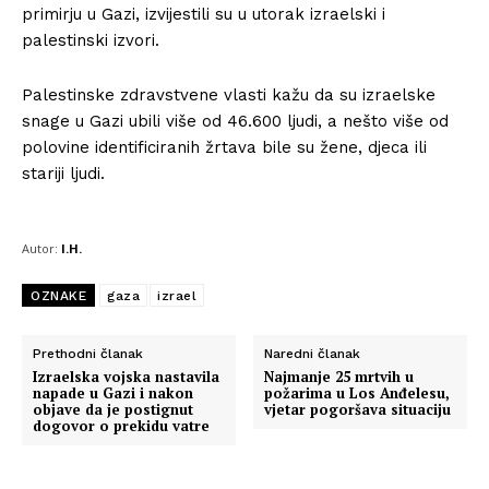
primirju u Gazi, izvijestili su u utorak izraelski i
palestinski izvori.
Palestinske zdravstvene vlasti kažu da su izraelske
snage u Gazi ubili više od 46.600 ljudi, a nešto više od
polovine identificiranih žrtava bile su žene, djeca ili
stariji ljudi.
Autor:
I.H.
OZNAKE
gaza
izrael
Prethodni članak
Naredni članak
Izraelska vojska nastavila
Najmanje 25 mrtvih u
napade u Gazi i nakon
požarima u Los Anđelesu,
objave da je postignut
vjetar pogoršava situaciju
dogovor o prekidu vatre