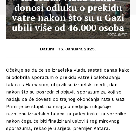
donosi odluku o prekidu
vatre nakon što su u Gazi
ubili više od 46.000 osoba
FOTO: BHRT
16. Januara 2025.
Datum:
Očekuje se da će se izraelska vlada sastati danas kako
bi odobrila sporazum o prekidu vatre i oslobađanju
talaca s Hamasom, objavili su izraelski mediji, dan
nakon što su posrednici objavili sporazum za koji se
nadaju da će dovesti do trajnog okončanja rata u Gazi.
Primirje će stupiti na snagu u nedjelju i uključuje ​​
razmjenu izraelskih talaca za palestinske zatvorenike,
nakon čega će biti finalizirani uslovi šireg mirovnog
sporazuma, rekao je u srijedu premijer Katara.