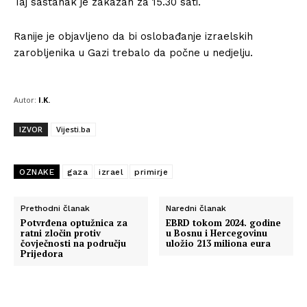
Taj sastanak je zakazan za 15.30 sati.
Ranije je objavljeno da bi oslobađanje izraelskih
zarobljenika u Gazi trebalo da počne u nedjelju.
Autor:
I.K.
IZVOR
Vijesti.ba
OZNAKE
gaza
izrael
primirje
Prethodni članak
Naredni članak
Potvrđena optužnica za
EBRD tokom 2024. godine
ratni zločin protiv
u Bosnu i Hercegovinu
čovječnosti na području
uložio 213 miliona eura
Prijedora