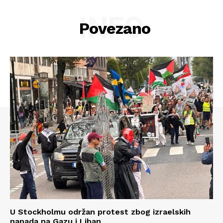
INFO
Povezano
U Stockholmu održan protest zbog izraelskih
napada na Gazu i Liban