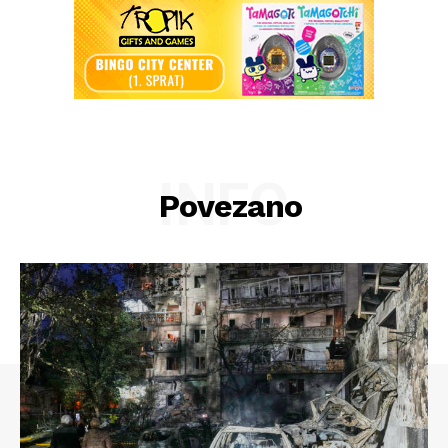
INFO
Povezano