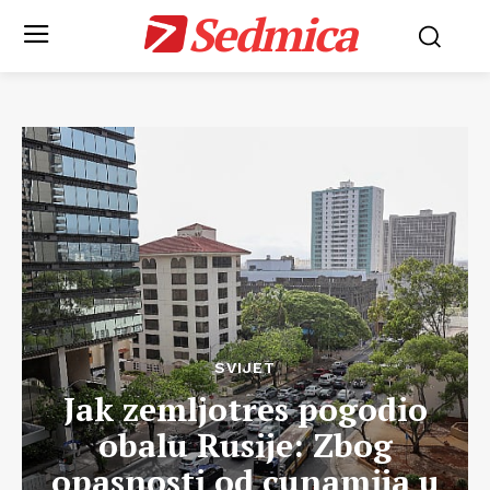
Sedmica
SVIJET
Jak zemljotres pogodio
obalu Rusije: Zbog
opasnosti od cunamija u