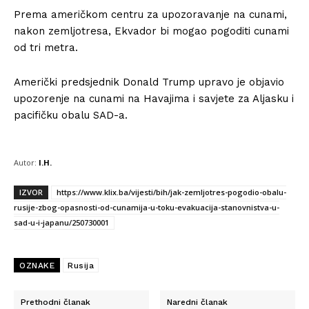
Prema američkom centru za upozoravanje na cunami,
nakon zemljotresa, Ekvador bi mogao pogoditi cunami
od tri metra.
Američki predsjednik Donald Trump upravo je objavio
upozorenje na cunami na Havajima i savjete za Aljasku i
pacifičku obalu SAD-a.
Autor:
I.H.
IZVOR
https://www.klix.ba/vijesti/bih/jak-zemljotres-pogodio-obalu-
rusije-zbog-opasnosti-od-cunamija-u-toku-evakuacija-stanovnistva-u-
sad-u-i-japanu/250730001
OZNAKE
Rusija
Prethodni članak
Naredni članak