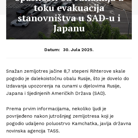
toku evakuacija
stanovništva u SAD-u i
Japanu
30. Jula 2025.
Datum:
Snažan zemljotres jačine 8,7 stepeni Rihterove skale
pogodio je dalekoistočnu obalu Rusije, što je dovelo do
izdavanja upozorenja na cunami u dijelovima Rusije,
Japana i Sjedinjenih Američkih Država (SAD).
Prema prvim informacijama, nekoliko ljudi je
povrijeđeno nakon jutrošnjeg zemljotresa koji je
pogodio udaljeno poluostrvo Kamchatka, javlja državna
novinska agencija TASS.