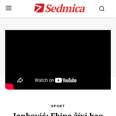
Sedmica
SPORT
Janković: Ekipa živi kao