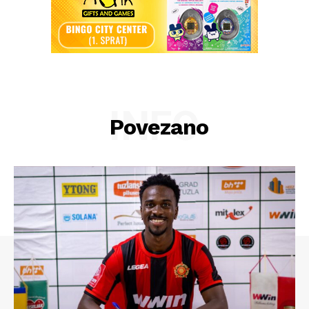
INFO
Povezano