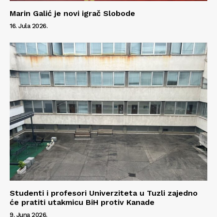
Info
Marin Galić je novi igrač Slobode
16. Jula 2026.
O nama
Kontakt
Impressum
Studenti i profesori Univerziteta u Tuzli zajedno
će pratiti utakmicu BiH protiv Kanade
9. Juna 2026.