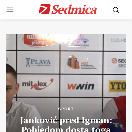
Sedmica
SPORT
Janković pred Igman:
Pobjedom dosta toga