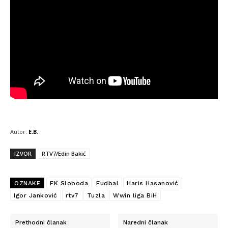
Autor:
E.B.
IZVOR
RTV7/Edin Bakić
OZNAKE
FK Sloboda
Fudbal
Haris Hasanović
Igor Janković
rtv7
Tuzla
Wwin liga BiH
Prethodni članak
Naredni članak