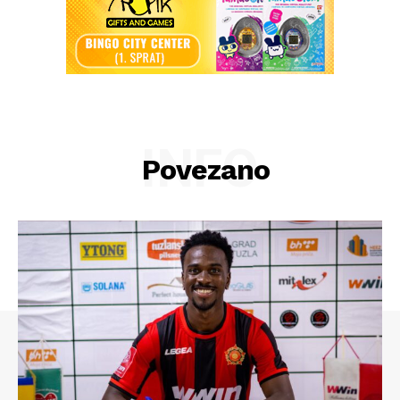
INFO
Povezano