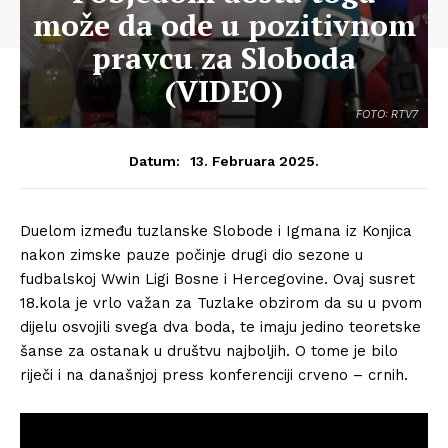
može da ode u pozitivnom
pravcu za Sloboda
(VIDEO)
FOTO: RTV7
13. Februara 2025.
Datum:
Duelom između tuzlanske Slobode i Igmana iz Konjica
nakon zimske pauze počinje drugi dio sezone u
fudbalskoj Wwin Ligi Bosne i Hercegovine. Ovaj susret
18.kola je vrlo važan za Tuzlake obzirom da su u pvom
dijelu osvojili svega dva boda, te imaju jedino teoretske
šanse za ostanak u društvu najboljih. O tome je bilo
riječi i na današnjoj press konferenciji crveno – crnih.