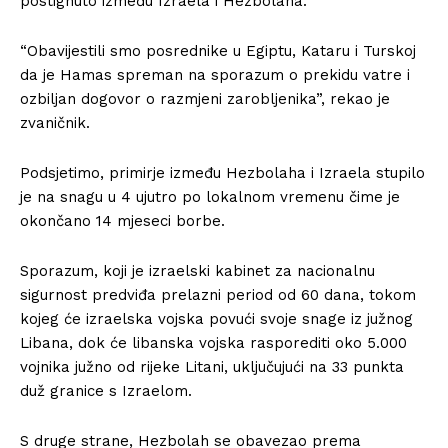
postignuto između Izraela i Hezbolaha.
“Obavijestili smo posrednike u Egiptu, Kataru i Turskoj
da je Hamas spreman na sporazum o prekidu vatre i
ozbiljan dogovor o razmjeni zarobljenika”, rekao je
zvaničnik.
Podsjetimo, primirje između Hezbolaha i Izraela stupilo
je na snagu u 4 ujutro po lokalnom vremenu čime je
okončano 14 mjeseci borbe.
Sporazum, koji je izraelski kabinet za nacionalnu
sigurnost predviđa prelazni period od 60 dana, tokom
kojeg će izraelska vojska povući svoje snage iz južnog
Libana, dok će libanska vojska rasporediti oko 5.000
vojnika južno od rijeke Litani, uključujući na 33 punkta
duž granice s Izraelom.
S druge strane, Hezbolah se obavezao prema