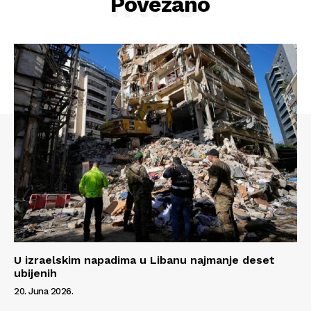
INFO
Povezano
U izraelskim napadima u Libanu najmanje deset
Info
ubijenih
20. Juna 2026.
O nama