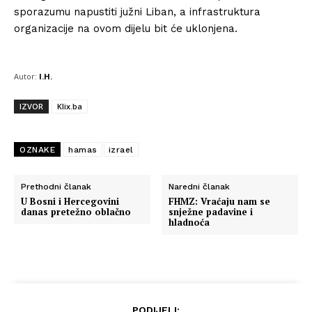
sporazumu napustiti južni Liban, a infrastruktura
organizacije na ovom dijelu bit će uklonjena.
Autor:
I.H.
IZVOR
Klix.ba
OZNAKE
hamas
izrael
Prethodni članak
Naredni članak
U Bosni i Hercegovini
FHMZ: Vraćaju nam se
danas pretežno oblačno
snježne padavine i
hladnoća
PODIJELI: