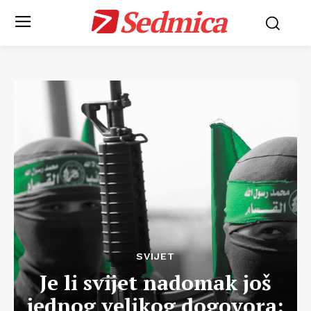
Sedmica
SVIJET
Je li svijet nadomak još
jednog velikog dogovora: