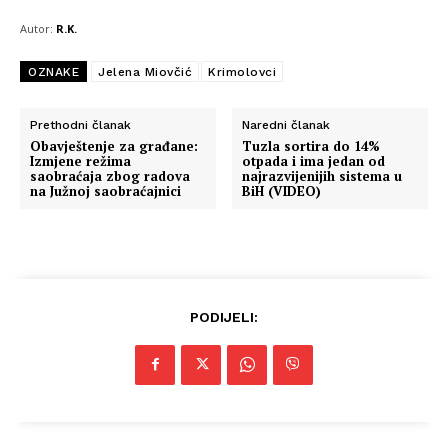
Autor:
R.K.
OZNAKE
Jelena Miovčić
Krimolovci
Prethodni članak
Naredni članak
Obavještenje za građane:
Tuzla sortira do 14%
Izmjene režima
otpada i ima jedan od
saobraćaja zbog radova
najrazvijenijih sistema u
na Južnoj saobraćajnici
BiH (VIDEO)
PODIJELI: