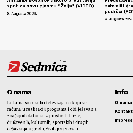
Ansambl Bosanke uskoro predstavlja
Predstavnic
spot za novu pjesmu “Želja” (VIDEO)
zahvalili g
podršci (F
8. Augusta 2026.
8. Augusta 2026
Sedmica
info
O nama
Info
Lokalna smo radio televizija na koju se
O nama
računa u realizaciji programa i obilježavanja
Kontakt
značajnih datuma iz prošlosti Tuzle,
Impres
društvenih, kulturnih, sportskih i drugih
dešavanja u gradu, živih prijenosa i