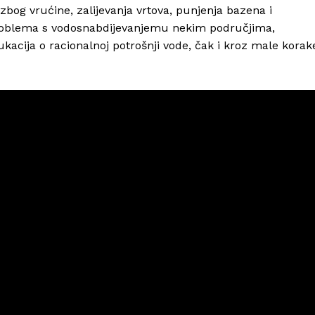
bog vrućine, zalijevanja vrtova, punjenja bazena i
problema s vodosnabdijevanjemu nekim područjima,
acija o racionalnoj potrošnji vode, čak i kroz male korak
Info
O nama
Kontakt
Impressum