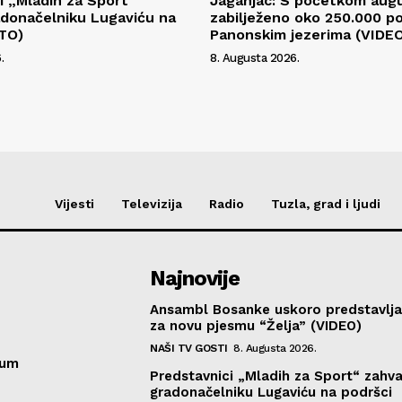
i „Mladih za Sport“
Jaganjac: S početkom aug
radonačelniku Lugaviću na
zabilježeno oko 250.000 p
OTO)
Panonskim jezerima (VIDE
.
8. Augusta 2026.
Vijesti
Televizija
Radio
Tuzla, grad i ljudi
Najnovije
Ansambl Bosanke uskoro predstavlja
za novu pjesmu “Želja” (VIDEO)
NAŠI TV GOSTI
8. Augusta 2026.
sum
Predstavnici „Mladih za Sport“ zahval
gradonačelniku Lugaviću na podršci