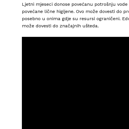
Ljetni mjeseci donose povećanu potrošnju vode z
povećane lične higijene. Ovo može dovesti do 
posebno u onima gdje su resursi ograničeni. Eduk
može dovesti do značajnih ušteda.