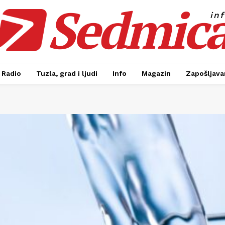
Sedmic
in
Radio
Tuzla, grad i ljudi
Info
Magazin
Zapošljavan