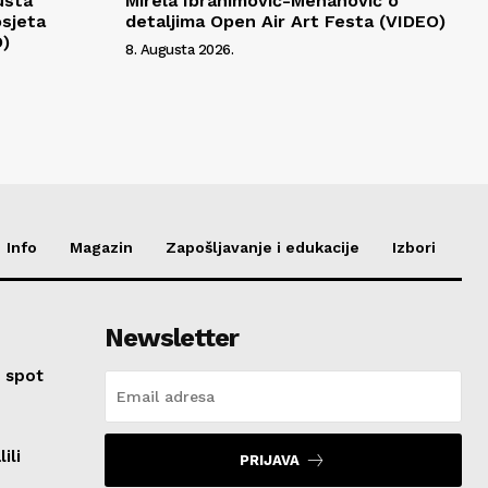
usta
Mirela Ibrahimović-Mehanović o
osjeta
detaljima Open Air Art Festa (VIDEO)
O)
8. Augusta 2026.
Info
Magazin
Zapošljavanje i edukacije
Izbori
Newsletter
 spot
ili
PRIJAVA