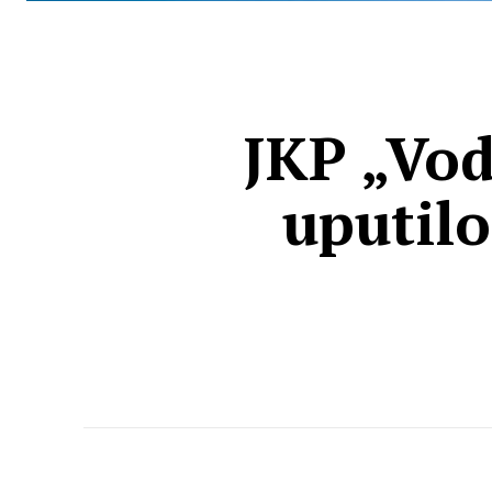
JKP „Vod
uputilo