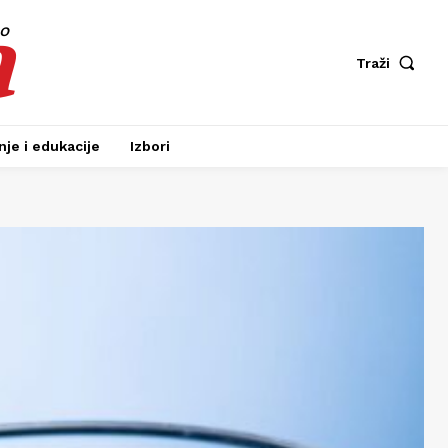
a
fo
Traži
je i edukacije
Izbori