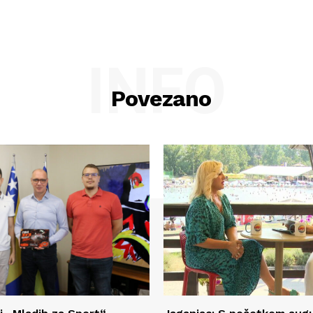
INFO
Povezano