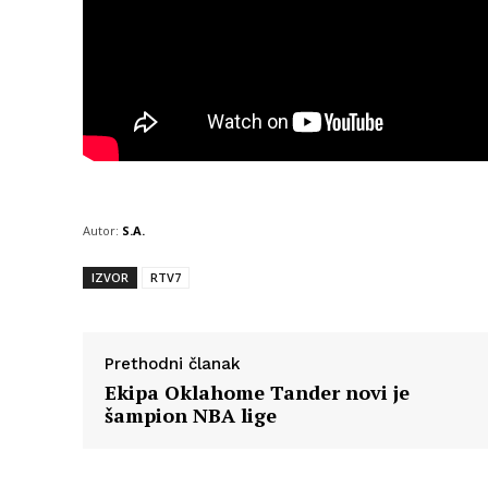
Autor:
S.A.
IZVOR
RTV7
Prethodni članak
Ekipa Oklahome Tander novi je
šampion NBA lige