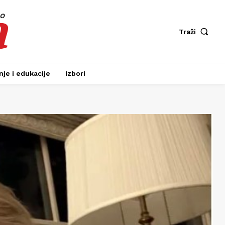
a
fo
Traži
je i edukacije
Izbori