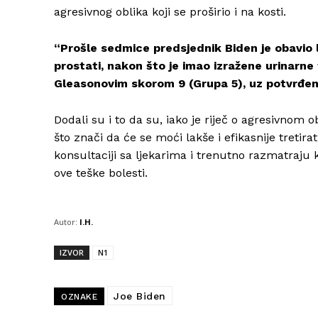
agresivnog oblika koji se proširio i na kosti.
“Prošle sedmice predsjednik Biden je obavio 
prostati, nakon što je imao izražene urinarne
Gleasonovim skorom 9 (Grupa 5), uz potvrđe
Dodali su i to da su, iako je riječ o agresivnom 
što znači da će se moći lakše i efikasnije tretira
konsultaciji sa ljekarima i trenutno razmatraju 
ove teške bolesti.
Autor:
I.H.
IZVOR
N1
Joe Biden
OZNAKE