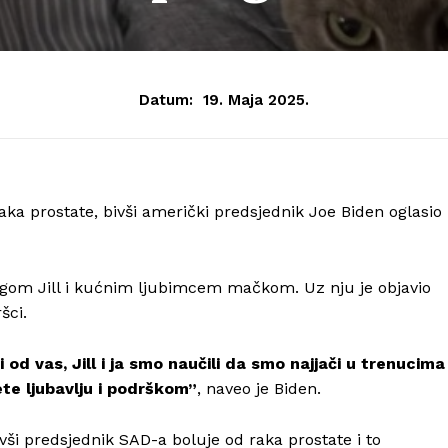
Datum:
19. Maja 2025.
raka prostate, bivši američki predsjednik Joe Biden oglasio
prugom Jill i kućnim ljubimcem mačkom. Uz nju je objavio
šci.
 od vas, Jill i ja smo naučili da smo najjači u trenucima
te ljubavlju i podrškom”
, naveo je Biden.
vši predsjednik SAD-a boluje od raka prostate i to