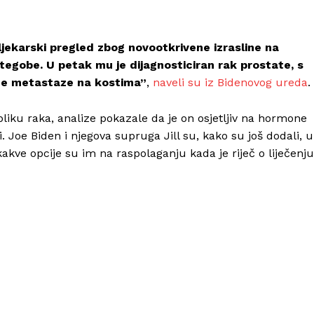
ljekarski pregled zbog novootkrivene izrasline na
 tegobe. U petak mu je dijagnosticiran rak prostate, s
ne metastaze na kostima”
,
naveli su iz Bidenovog ureda
.
Info
obliku raka, analize pokazale da je on osjetljiv na hormone
ti. Joe Biden i njegova supruga Jill su, kako su još dodali, u
O nama
kakve opcije su im na raspolaganju kada je riječ o liječenju
Kontakt
Impressum