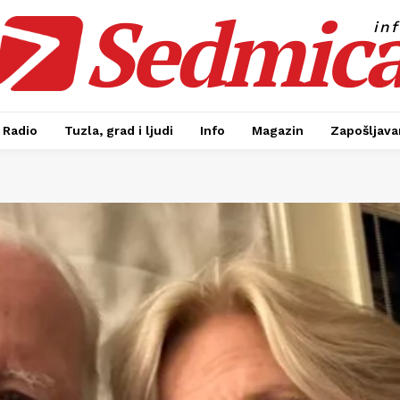
Sedmic
in
Radio
Tuzla, grad i ljudi
Info
Magazin
Zapošljavan