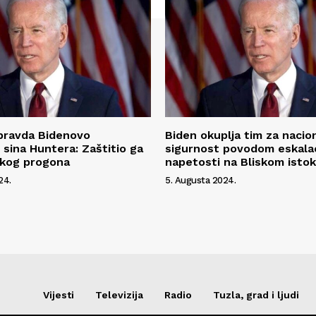
 pravda Bidenovo
Biden okuplja tim za nacio
 sina Huntera: Zaštitio ga
sigurnost povodom eskalac
ičkog progona
napetosti na Bliskom isto
24.
5. Augusta 2024.
Vijesti
Televizija
Radio
Tuzla, grad i ljudi