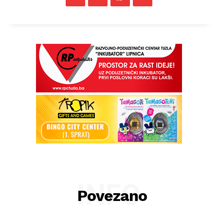
INFO
Povezano