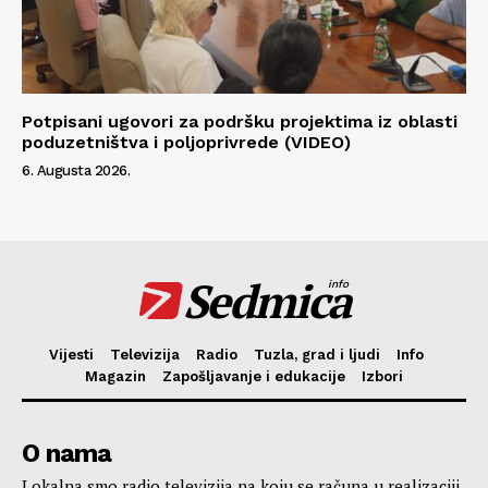
Potpisani ugovori za podršku projektima iz oblasti
poduzetništva i poljoprivrede (VIDEO)
6. Augusta 2026.
Sedmica
info
Vijesti
Televizija
Radio
Tuzla, grad i ljudi
Info
Magazin
Zapošljavanje i edukacije
Izbori
O nama
Lokalna smo radio televizija na koju se računa u realizaciji