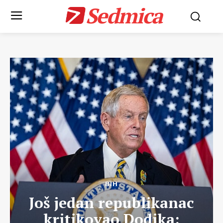
Sedmica
BIH
Još jedan republikanac
kritikovao Dodika: