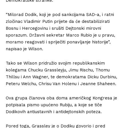
Demokratske stranke.
“Milorad Dodik, koji je pod sankcijama SAD-a, i ratni
zločinac Vladimir Putin prijete da će destabilizirati
Bosnu i Hercegovinu i srušiti Dejtonski mirovni
sporazum. Državni sekretar Marco Rubio je u pravu,
moramo reagovati i spriječiti ponavljanje historije”,
napisao je Wilson.
Tako se Wilson pridružio svojim republikanskim
kolegama Chucku Grassleyju, Jimu Rischu, Thomu
Thillsu i Ann Wagner, te demokratama Dicku Durbinu,
Peteru Welchu, Chrisu Van Holenu i Jeanne Shaheen.
Ova grupa članova oba doma američkog Kongresa je
potpisala pismo upućeno Rubiju, a koje se tiče
Dodikovih antiustavnih i antidejtonskih poteza.
Pored toga, Grassley je o Dodiku govorio i pred