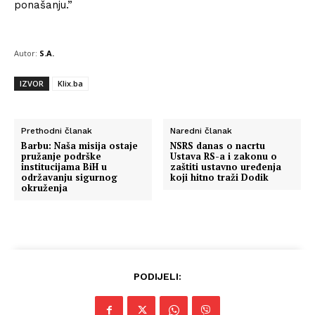
ponašanju.”
Autor:
S.A.
IZVOR
Klix.ba
Prethodni članak
Naredni članak
Barbu: Naša misija ostaje
NSRS danas o nacrtu
pružanje podrške
Ustava RS-a i zakonu o
institucijama BiH u
zaštiti ustavno uređenja
održavanju sigurnog
koji hitno traži Dodik
okruženja
PODIJELI: