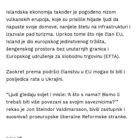
Islandska ekonomija također je pogođeno nizom
vulkanskih erupcija, koje su prisilile hiljade ljudi da
napuste svoje domove, nanijele štetu na infrastrukturi i
izazvale pad turizma. Uprkos tome što nije član EU,
Island je dio europskog jedinstvenog tržišta,
šengenskog prostora bez unutarnjih granica i
Europskog udruženja za slobodnu trgovinu (EFTA).
Zaokret prema podršci članstvu u EU mogao bi biti i
posljedica rata u Ukrajini.
“Ljudi gledaju svijet i misle: ‘A što s nama? Bismo li
trebali biti više povezani sa svojim saveznicima?'”
rekao je Jon Steindor Valdimarsson, bivši zastupnik i
suosnivač proeuropske liberalne Reformske stranke.
Autor:
I.K.