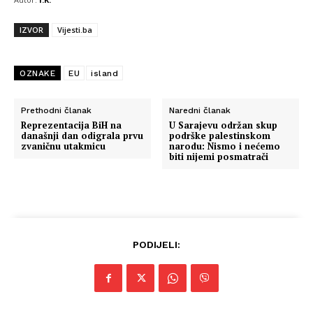
IZVOR
Vijesti.ba
OZNAKE
EU
island
Prethodni članak
Naredni članak
Reprezentacija BiH na
U Sarajevu održan skup
današnji dan odigrala prvu
podrške palestinskom
zvaničnu utakmicu
narodu: Nismo i nećemo
biti nijemi posmatrači
PODIJELI: