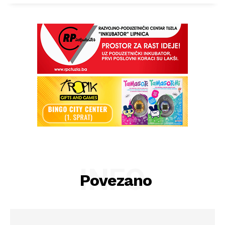
INFO
Povezano