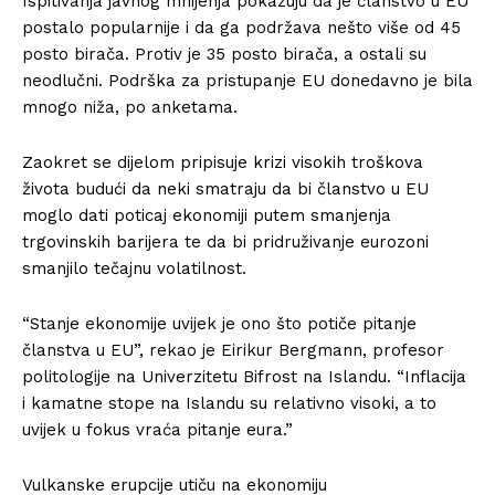
Ispitivanja javnog mnijenja pokazuju da je članstvo u EU
postalo popularnije i da ga podržava nešto više od 45
posto birača. Protiv je 35 posto birača, a ostali su
neodlučni. Podrška za pristupanje EU donedavno je bila
mnogo niža, po anketama.
Zaokret se dijelom pripisuje krizi visokih troškova
života budući da neki smatraju da bi članstvo u EU
moglo dati poticaj ekonomiji putem smanjenja
trgovinskih barijera te da bi pridruživanje eurozoni
smanjilo tečajnu volatilnost.
“Stanje ekonomije uvijek je ono što potiče pitanje
članstva u EU”, rekao je Eirikur Bergmann, profesor
politologije na Univerzitetu Bifrost na Islandu. “Inflacija
i kamatne stope na Islandu su relativno visoki, a to
uvijek u fokus vraća pitanje eura.”
Vulkanske erupcije utiču na ekonomiju