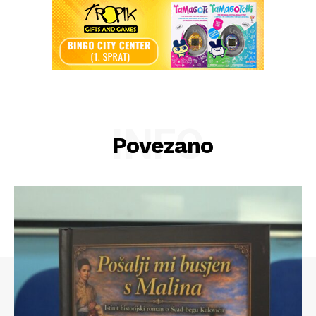
INFO
Povezano