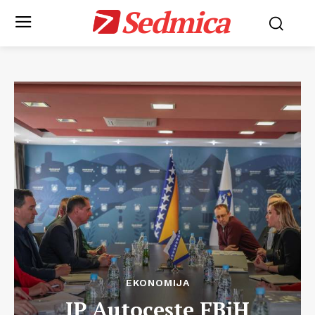
Sedmica
EKONOMIJA
JP Autoceste FBiH