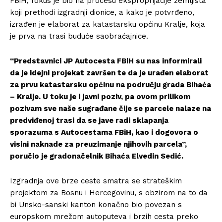
FBiH, fokus je bio na procesu eksproprijacije zemljišta
koji prethodi izgradnji dionice, a kako je potvrđeno,
izrađen je elaborat za katastarsku općinu Kralje, koja
je prva na trasi buduće saobraćajnice.
“Predstavnici JP Autocesta FBiH su nas informirali
da je idejni projekat završen te da je urađen elaborat
za prvu katastarsku općinu na području grada Bihaća
– Kralje. U toku je i javni poziv, pa ovom prilikom
pozivam sve naše sugrađane čije se parcele nalaze na
predviđenoj trasi da se jave radi sklapanja
sporazuma s Autocestama FBiH, kao i dogovora o
visini naknade za preuzimanje njihovih parcela”,
poručio je gradonačelnik Bihaća Elvedin Sedić.
Izgradnja ove brze ceste smatra se strateškim
projektom za Bosnu i Hercegovinu, s obzirom na to da
bi Unsko-sanski kanton konačno bio povezan s
europskom mrežom autoputeva i brzih cesta preko