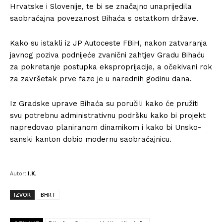
Hrvatske i Slovenije, te bi se značajno unaprijedila
saobraćajna povezanost Bihaća s ostatkom države.
Kako su istakli iz JP Autoceste FBiH, nakon zatvaranja
javnog poziva podnijeće zvanični zahtjev Gradu Bihaću
za pokretanje postupka eksproprijacije, a očekivani rok
za završetak prve faze je u narednih godinu dana.
Iz Gradske uprave Bihaća su poručili kako će pružiti
svu potrebnu administrativnu podršku kako bi projekt
napredovao planiranom dinamikom i kako bi Unsko-
sanski kanton dobio modernu saobraćajnicu.
Autor:
I.K.
IZVOR
BHRT