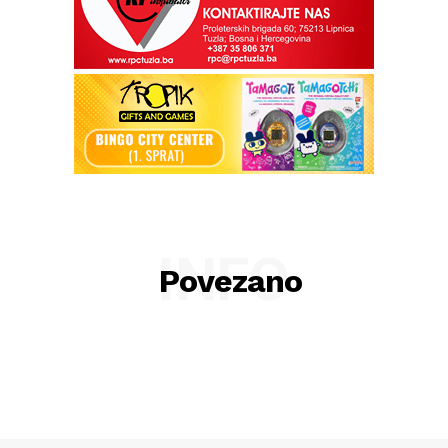
INFO
Povezano