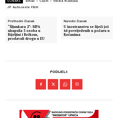
OZNAKE
Bihać – Cazin – Velika Kladuša
JP Autoceste FBiH
Prethodni članak
Naredni članak
“Šljunkara 2”: SIPA
U inostranstvu se liječi još
uhapsila 5 osoba u
64 povrijeđenih u požaru u
Bijeljini i Brčkom,
Kočanima
prodavali drogu u EU
Info
PODIJELI:
O nama
Kontakt
Impressum