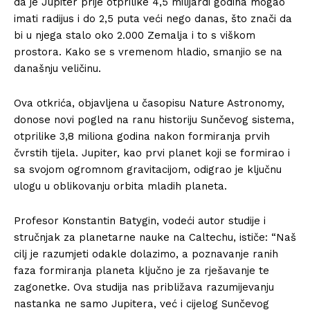
da je Jupiter prije otprilike 4,5 milijardi godina mogao
imati radijus i do 2,5 puta veći nego danas, što znači da
bi u njega stalo oko 2.000 Zemalja i to s viškom
prostora. Kako se s vremenom hladio, smanjio se na
današnju veličinu.
Ova otkrića, objavljena u časopisu Nature Astronomy,
donose novi pogled na ranu historiju Sunčevog sistema,
otprilike 3,8 miliona godina nakon formiranja prvih
čvrstih tijela. Jupiter, kao prvi planet koji se formirao i
sa svojom ogromnom gravitacijom, odigrao je ključnu
ulogu u oblikovanju orbita mladih planeta.
Profesor Konstantin Batygin, vodeći autor studije i
stručnjak za planetarne nauke na Caltechu, ističe: “Naš
cilj je razumjeti odakle dolazimo, a poznavanje ranih
faza formiranja planeta ključno je za rješavanje te
zagonetke. Ova studija nas približava razumijevanju
nastanka ne samo Jupitera, već i cijelog Sunčevog