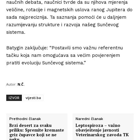
naučnih debata, naučnici tvrde da su njihova mjerenja
veličine, rotacije i magnetskih uslova ranog Jupitera do
sada najpreciznija. Ta saznanja pomoći će u daljnjem
razumijevanju strukture i razvoja našeg Sunčevog
sistema.
Batygin zaključuje: “Postavili smo važnu referentnu
tačku koja nam omogućava sa većim povjerenjem
pratiti evoluciju Sunčevog sistema.”
Autor:
N.Č.
IZVOR
vijesti.ba
Prethodni članak
Naredni članak
Brzi desert za svaku
Leptospiroza – važno
priliku: Spremite kremaste
obavještenje javnosti
griz čupavce koji se ne
Veterinarskog zavoda TK
peku