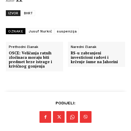
Autor:
A.A.
IZVOR
BHRT
OZNAKE
Jusuf Nurkić
suspenzija
Prethodni članak
Naredni članak
OSCE: Veličanja ratnih
RS-u zabranjeni
zločinaca moraju biti
investicioni radovi i
predmet brze istrage i
krčenje šume na Jahorini
krivičnog gonjenja
PODIJELI: