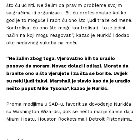
što ću učiniti. Ne želim da pravim probleme svojim
saigračima ili organizaciji. Bit ću profesionalac koliko
god je to moguće i radit ću ono što ljudi traže od mene.
Kontrolisat ću ono što mogu kontrolisati i to je jedini
način na koji mogu reagovati”, kazao je Nurkić i dodao
oko nedavnog sukoba na meču.
“Ne žalim zbog toga. Vjerovatno bih to uradio
ponovo da moram. Novac dolazi i odlazi. Morate da
branite ono u šta vjerujete i za šta se borite. Uvijek
su neki ljudi takvi. Marshall je slavio kao da je uradio
nešto poput Mike Tysona”, kazao je Nurkić.
Prema medijima u SAD-u, favorit za dovođenje Nurkića
su Washington Wizardsi, dok se nešto manje šanse daju
Miami Heatu, Houston Rocketsima i Detroit Pistonsima.