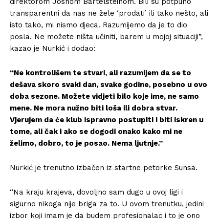
direktorom Joshom Bartelsteinom. Bili su potpuno
transparentni da nas ne žele ‘prodati’ ili tako nešto, ali
isto tako, mi nismo djeca. Razumijemo da je to dio
posla. Ne možete ništa učiniti, barem u mojoj situaciji”,
kazao je Nurkić i dodao:
“Ne kontrolišem te stvari, ali razumijem da se to
dešava skoro svaki dan, svake godine, posebno u ovo
doba sezone. Možete vidjeti bilo koje ime, ne samo
mene. Ne mora nužno biti loša ili dobra stvar.
Vjerujem da će klub ispravno postupiti i biti iskren u
tome, ali čak i ako se dogodi onako kako mi ne
želimo, dobro, to je posao. Nema ljutnje.”
Nurkić je trenutno izbačen iz startne petorke Sunsa.
“Na kraju krajeva, dovoljno sam dugo u ovoj ligi i
sigurno nikoga nije briga za to. U ovom trenutku, jedini
izbor koji imam je da budem profesionalac i to je ono