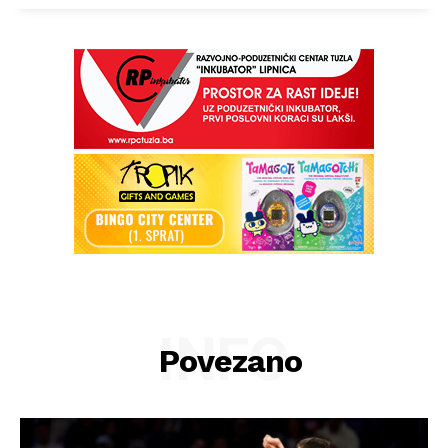
INFO
Povezano