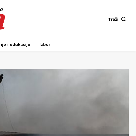
a
fo
Traži
je i edukacije
Izbori