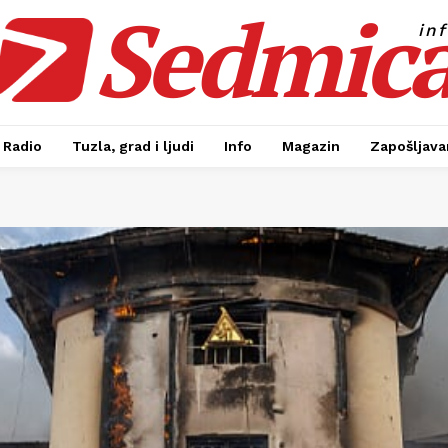
Sedmic
in
Radio
Tuzla, grad i ljudi
Info
Magazin
Zapošljavan