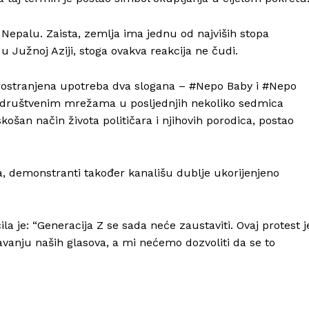
O nama
u Nepalu. Zaista, zemlja ima jednu od najviših stopa
Kontakt
u Južnoj Aziji, stoga ovakva reakcija ne čudi.
Impressum
sprostranjena upotreba dva slogana – #Nepo Baby i #Nepo
a društvenim mrežama u posljednjih nekoliko sedmica
košan način života političara i njihovih porodica, postao
ra, demonstranti također kanališu dublje ukorijenjeno
a je: “Generacija Z se sada neće zaustaviti. Ovaj protest j
avanju naših glasova, a mi nećemo dozvoliti da se to