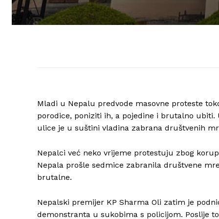
Mladi u Nepalu predvode masovne proteste tokom 
porodice, poniziti ih, a pojedine i brutalno ubit
ulice je u suštini vladina zabrana društvenih mr
Nepalci već neko vrijeme protestuju zbog korupci
Nepala prošle sedmice zabranila društvene mre
brutalne.
Nepalski premijer KP Sharma Oli zatim je podnio
demonstranta u sukobima s policijom. Poslije to