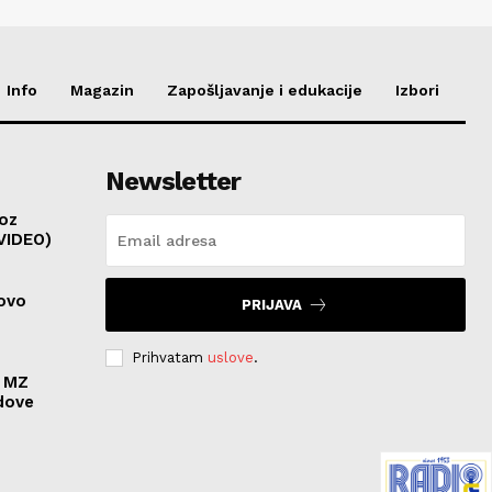
Info
Magazin
Zapošljavanje i edukacije
Izbori
Newsletter
roz
(VIDEO)
novo
PRIJAVA
Prihvatam
uslove
.
u MZ
dove