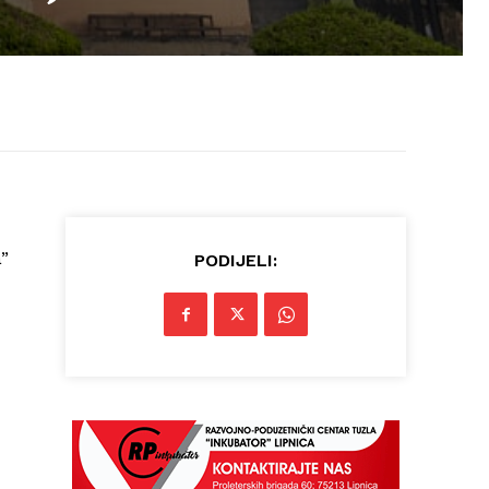
a”
PODIJELI: