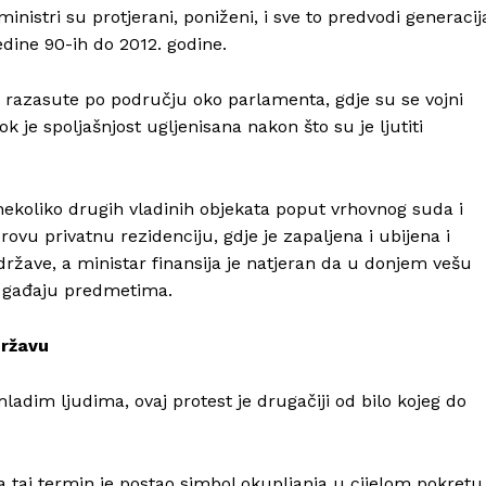
 ministri su protjerani, poniženi, i sve to predvodi generacij
ine 90-ih do 2012. godine.
 su razasute po području oko parlamenta, gdje su se vojni
ok je spoljašnjost ugljenisana nakon što su je ljutiti
 nekoliko drugih vladinih objekata poput vrhovnog suda i
ovu privatnu rezidenciju, gdje je zapaljena i ubijena i
 države, a ministar finansija je natjeran da u donjem vešu
 i gađaju predmetima.
državu
im ljudima, ovaj protest je drugačiji od bilo kojeg do
Info
 a taj termin je postao simbol okupljanja u cijelom pokretu