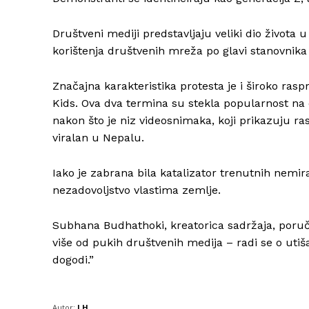
Društveni mediji predstavljaju veliki dio života 
korištenja društvenih mreža po glavi stanovnika 
Značajna karakteristika protesta je i široko ra
Kids. Ova dva termina su stekla popularnost n
nakon što je niz videosnimaka, koji prikazuju ras
viralan u Nepalu.
Iako je zabrana bila katalizator trenutnih nemi
nezadovoljstvo vlastima zemlje.
Subhana Budhathoki, kreatorica sadržaja, poručil
više od pukih društvenih medija – radi se o utiš
dogodi.”
Autor:
I.H.