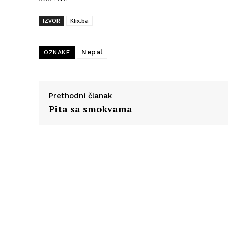
IZVOR
Klix.ba
Nepal
OZNAKE
Prethodni članak
Pita sa smokvama