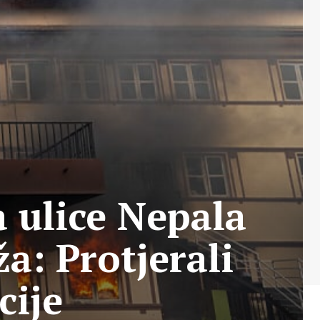
a ulice Nepala
a: Protjerali
cije