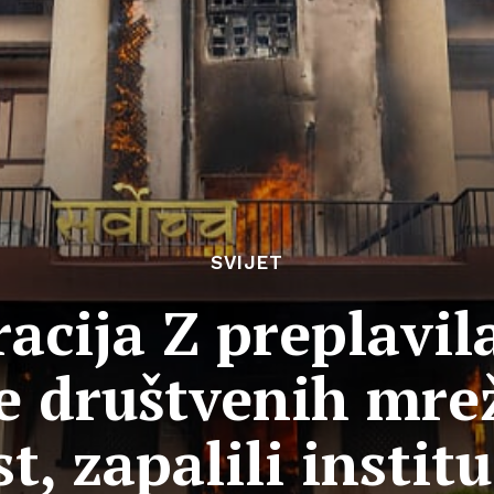
SVIJET
acija Z preplavil
 društvenih mrež
st, zapalili institu