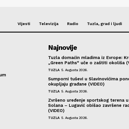
Vijesti
Televizija
Radio
Tuzla, grad i ljudi
Najnovije
Tuzla domaćin mladima iz Evrope: K
„Green Paths“ uče o zaštiti okoliša 
TUZLA
5. Augusta 2026.
sum
Sumporni tuševi u Slavinovićima po
okupljaju građane (VIDEO)
TUZLA
5. Augusta 2026.
Zvršeno uređenje sportskog terena 
Solana – Lugavić obišao završene ra
(VIDEO)
TUZLA
5. Augusta 2026.