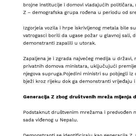
brojne institucije i domovi vladajućih političara,
Z – demografska grupa rođena u periodu od sred
Izgorjela vozila i hrpe iskrivljenog metala bile
vatrogasci borili da ugase požar u glavnoj sali, d
demonstranti zapalili u utorak.
Zapaljena je i zgrada najvećeg medija u državi,
privatnih domova ministara, uključujući premijer
njegova supruga.Pojedini ministri su pobjegli iz
bježi kroz rijeku dok ga demonstranti vrijeđaju
Generacija Z zbog društvenih mreža mijenja 
Podstaknut društvenim mrežama i predvođen mlad
sada viđenog u Nepalu.
Demonstranti se identificiraju kao generacija Z,