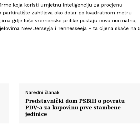
firme koja koristi umjetnu inteligenciju za procjenu
sko parkiralište zahtijeva oko dolar po kvadratnom metru
Info
jima gdje loše vremenske prilike postaju novo normalno,
ijelovima New Jerseyja i Tennesseeja – ta cijena skače na 
O nama
Kontakt
Impressum
Naredni članak
Predstavnički dom PSBiH o povratu
PDV-a za kupovinu prve stambene
jedinice