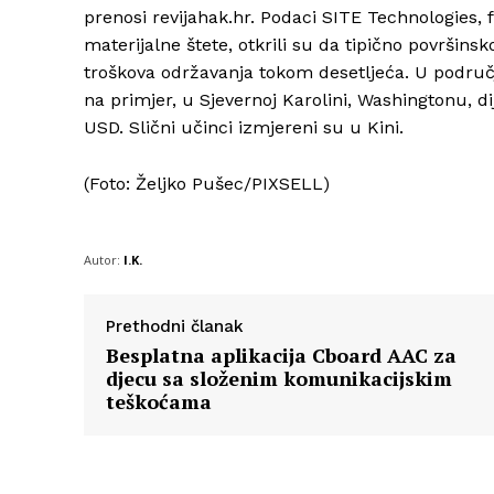
prenosi revijahak.hr. Podaci SITE Technologies, 
materijalne štete, otkrili su da tipično površin
troškova održavanja tokom desetljeća. U područ
na primjer, u Sjevernoj Karolini, Washingtonu, d
USD. Slični učinci izmjereni su u Kini.
(Foto: Željko Pušec/PIXSELL)
Autor:
I.K.
Prethodni članak
Besplatna aplikacija Cboard AAC za
djecu sa složenim komunikacijskim
teškoćama