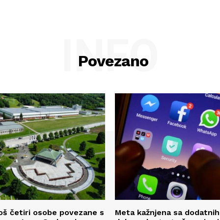
INFO
Povezano
oš četiri osobe povezane s
Meta kažnjena sa dodatnih