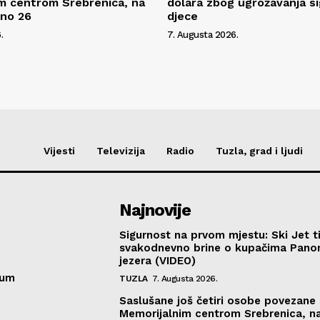
m centrom Srebrenica, na
dolara zbog ugrožavanja s
pno 26
djece
.
7. Augusta 2026.
Vijesti
Televizija
Radio
Tuzla, grad i ljudi
Najnovije
Sigurnost na prvom mjestu: Ski Jet t
svakodnevno brine o kupačima Pano
jezera (VIDEO)
sum
TUZLA
7. Augusta 2026.
Saslušane još četiri osobe povezane 
Memorijalnim centrom Srebrenica, n