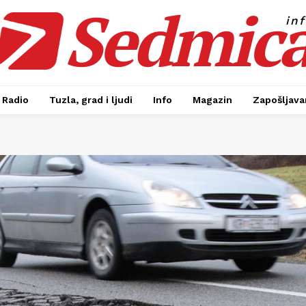
Sedmic
in
Radio
Tuzla, grad i ljudi
Info
Magazin
Zapošljavan