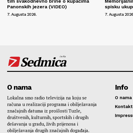
tim svakodnevno brine o kupačima
Memorijalni
Panonskih jezera (VIDEO)
spisku uku
7. Augusta 2026.
7. Augusta 2026
Sedmica
info
O nama
Info
Lokalna smo radio televizija na koju se
O nama
računa u realizaciji programa i obilježavanja
Kontakt
značajnih datuma iz prošlosti Tuzle,
Impres
društvenih, kulturnih, sportskih i drugih
dešavanja u gradu, živih prijenosa i
obilježavanja drugih značajnih događaja.