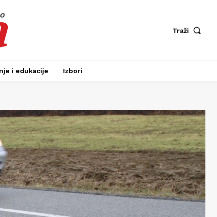
a
fo
Traži
je i edukacije
Izbori