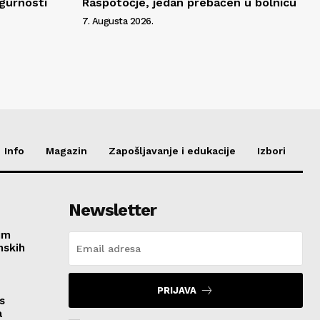
igurnosti
Raspotočje, jedan prebačen u bolnicu
7. Augusta 2026.
Info
Magazin
Zapošljavanje i edukacije
Izbori
Newsletter
im
nskih
PRIJAVA
s
a