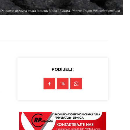
Ostecena drzavna cesta izmedu Maca i Zlatara. Photo: Zeljko Pusec/Vecernji list
PODIJELI:
o