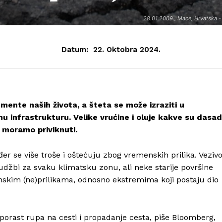
28.01.2009., Mace, Hrvatska - 
Datum:
22. Oktobra 2024.
ente naših života, a šteta se može izraziti u
nu infrastrukturu. Velike vrućine i oluje kakve su dasad
se moramo priviknuti.
đer se više troše i oštećuju zbog vremenskih prilika. Veziv
rudžbi za svaku klimatsku zonu, ali neke starije površine
kim (ne)prilikama, odnosno ekstremima koji postaju dio
 porast rupa na cesti i propadanje cesta, piše Bloomberg,