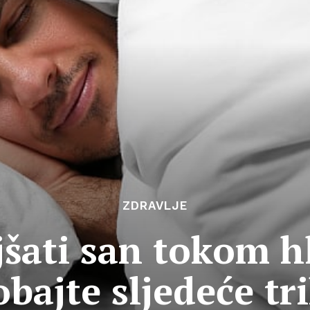
ZDRAVLJE
šati san tokom h
obajte sljedeće tr