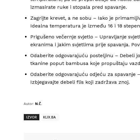
izmasirate ruke i stopala pred spavanje.
Zagrijte krevet, a ne sobu – Iako je primamlji
Idealna temperatura je između 16 i 18 stepeni
Prigušeno večernje svjetlo – Upravljanje svje
ekranima i jakim svjetlima prije spavanja. Pov
Odaberite odgovarajuću posteljinu – Debeli jo
tkanine poput bambusa koje propuštaju vazdu
Odaberite odgovarajuću odjeću za spavanje – O
Izbjegavajte debeli flis koji zadržava znoj.
Autor:
N.Č.
IZVOR
KLIX.BA