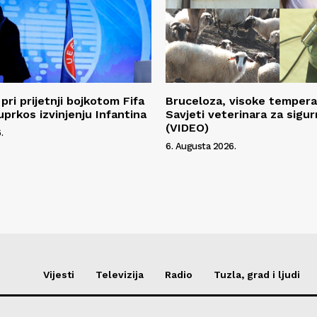
pri prijetnji bojkotom Fifa
Bruceloza, visoke temperat
uprkos izvinjenju Infantina
Savjeti veterinara za sigur
(VIDEO)
.
6. Augusta 2026.
Vijesti
Televizija
Radio
Tuzla, grad i ljudi