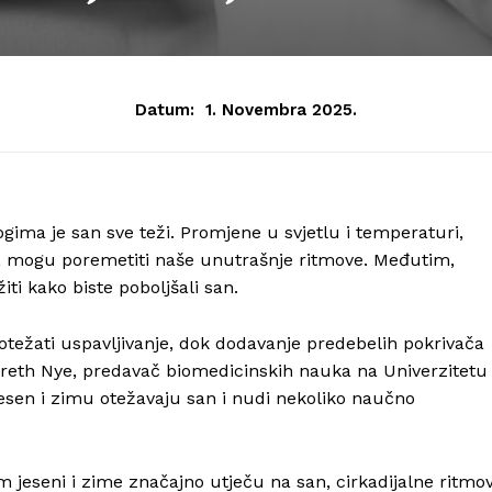
Datum:
1. Novembra 2025.
ogima je san sve teži. Promjene u svjetlu i temperaturi,
a, mogu poremetiti naše unutrašnje ritmove. Međutim,
ti kako biste poboljšali san.
otežati uspavljivanje, dok dodavanje predebelih pokrivača
Gareth Nye, predavač biomedicinskih nauka na Univerzitetu
esen i zimu otežavaju san i nudi nekoliko naučno
om jeseni i zime značajno utječu na san, cirkadijalne ritmo