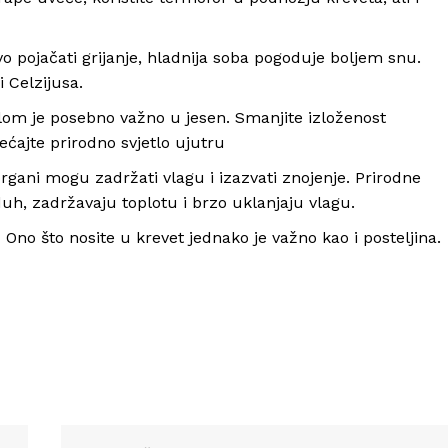
Impressum
vo pojačati grijanje, hladnija soba pogoduje boljem snu.
 Celzijusa.
tlom je posebno važno u jesen. Smanjite izloženost
ećajte prirodno svjetlo ujutru
rgani mogu zadržati vlagu i izazvati znojenje. Prirodne
h, zadržavaju toplotu i brzo uklanjaju vlagu.
no što nosite u krevet jednako je važno kao i posteljina.