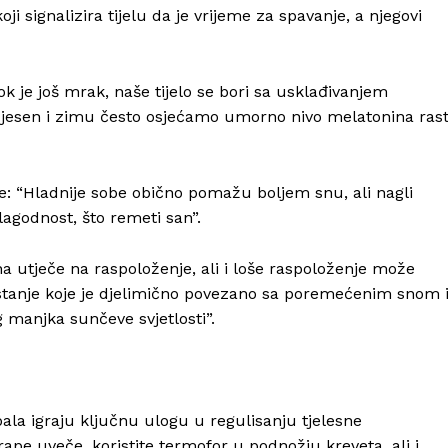
i signalizira tijelu da je vrijeme za spavanje, a njegovi
je još mrak, naše tijelo se bori sa usklađivanjem
u jesen i zimu često osjećamo umorno nivo melatonina ras
e: “Hladnije sobe obično pomažu boljem snu, ali nagli
agodnost, što remeti san”.
a utječe na raspoloženje, ali i loše raspoloženje može
 stanje koje je djelimično povezano sa poremećenim snom 
 manjka sunčeve svjetlosti”.
Info
O nama
pala igraju ključnu ulogu u regulisanju tjelesne
pe uveče, koristite termofor u podnožju kreveta, ali i
Kontakt