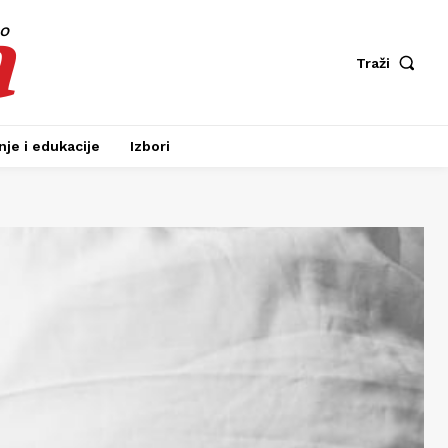
a
fo
Traži
je i edukacije
Izbori