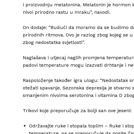
i proizvodnju melatonina. Melatonin je hormon koj
nivoi prirodno rastu u mraku”, navodi.
On dodaje: “Budući da moramo da se budimo dok 
prirodnih ritmova. Ovo je razlog zbog kojeg se 
zbog nedostatka svjetlosti”.
Naglašava i utjecaj naglih promjena temperatur
padovi temperature mogu izazvati drhtanje i nel
Raspoloženje također igra ulogu: “Nedostatak sn
otežati spavanje. Sezonska depresija je stvarno
smanjenim nivoima serotonina i vitamina D zbog
Trikovi koje preporučuje za bolji san ove jeseni:
Održavajte ruke i stopala toplim – Ruke i sto
temperature, pa se preporučuje da nosite čara