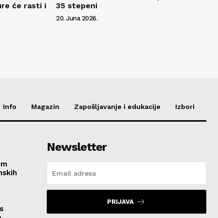
e će rasti i
35 stepeni
20. Juna 2026.
Info
Magazin
Zapošljavanje i edukacije
Izbori
Newsletter
im
nskih
PRIJAVA
s
a