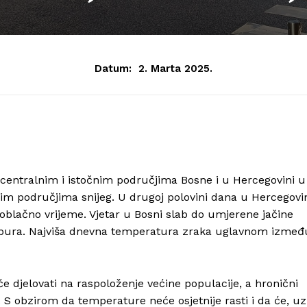
Datum:
2. Marta 2025.
ntralnim i istočnim područjima Bosne i u Hercegovini u
išim područjima snijeg. U drugoj polovini dana u Hercegovi
oblačno vrijeme. Vjetar u Bosni slab do umjerene jačine
a bura. Najviša dnevna temperatura zraka uglavnom izmeđ
 djelovati na raspoloženje većine populacije, a hronični
 S obzirom da temperature neće osjetnije rasti i da će, uz