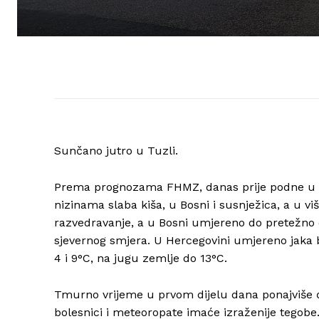
Sunčano jutro u Tuzli.
Prema prognozama FHMZ, danas prije podne u ce
nizinama slaba kiša, u Bosni i susnježica, a u v
razvedravanje, a u Bosni umjereno do pretežno 
sjevernog smjera. U Hercegovini umjereno jak
4 i 9°C, na jugu zemlje do 13°C.
Tmurno vrijeme u prvom dijelu dana ponajviše će
bolesnici i meteoropate imaće izraženije tegobe.