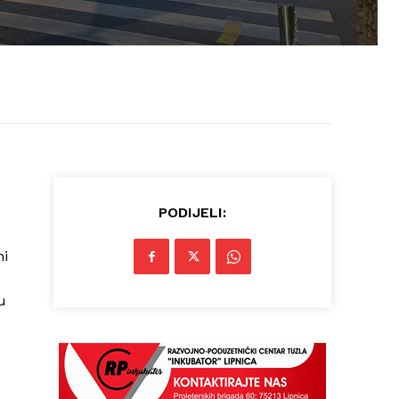
PODIJELI:
ni
u