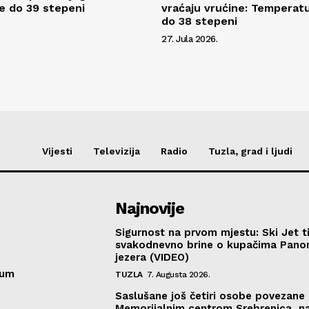
e do 39 stepeni
vraćaju vrućine: Temperatur
do 38 stepeni
27. Jula 2026.
Vijesti
Televizija
Radio
Tuzla, grad i ljudi
Najnovije
Sigurnost na prvom mjestu: Ski Jet t
svakodnevno brine o kupačima Pano
jezera (VIDEO)
sum
TUZLA
7. Augusta 2026.
Saslušane još četiri osobe povezane 
Memorijalnim centrom Srebrenica, n