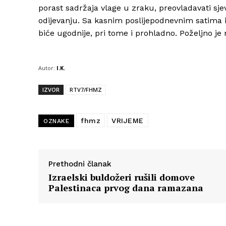
porast sadržaja vlage u zraku, preovladavati sjev
odijevanju. Sa kasnim poslijepodnevnim satima i 
biće ugodnije, pri tome i prohladno. Poželjno je 
Autor:
I.K.
IZVOR
RTV7/FHMZ
fhmz
VRIJEME
OZNAKE
Prethodni članak
Izraelski buldožeri rušili domove
Palestinaca prvog dana ramazana