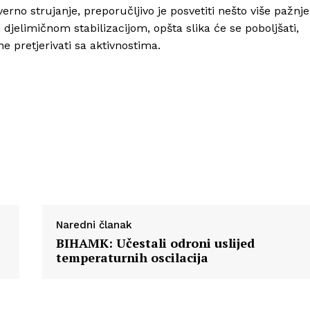
erno strujanje, preporučljivo je posvetiti nešto više pažnje
djelimičnom stabilizacijom, opšta slika će se poboljšati,
Info
ne pretjerivati sa aktivnostima.
O nama
Kontakt
Impressum
Naredni članak
BIHAMK: Učestali odroni uslijed
temperaturnih oscilacija