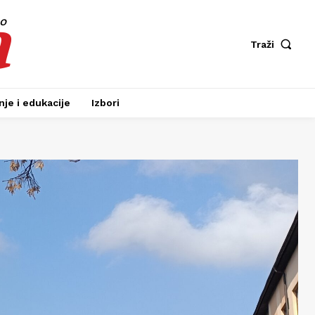
a
fo
Traži
je i edukacije
Izbori