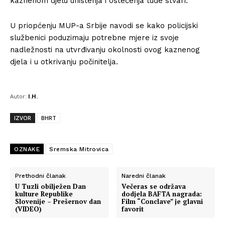
kaznenom djelu uništenja i oštećenja tuđe stvari.
U priopćenju MUP-a Srbije navodi se kako policijski
službenici poduzimaju potrebne mjere iz svoje
nadležnosti na utvrđivanju okolnosti ovog kaznenog
djela i u otkrivanju počinitelja.
Autor:
I.H.
IZVOR
BHRT
OZNAKE
Sremska Mitrovica
Prethodni članak
Naredni članak
U Tuzli obilježen Dan
Večeras se održava
kulture Republike
dodjela BAFTA nagrada:
Slovenije – Prešernov dan
Film “Conclave” je glavni
(VIDEO)
favorit