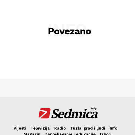
Kontakt
Impressum
INFO
Povezano
Sedmica
info
Vijesti
Televizija
Radio
Tuzla, grad i ljudi
Info
Magazin
Zapošljavanje i edukacije
Izbori