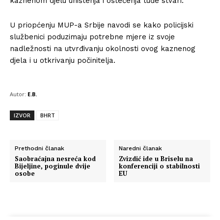
kaznenom djelu uništenja i oštećenja tuđe stvari.
U priopćenju MUP-a Srbije navodi se kako policijski
službenici poduzimaju potrebne mjere iz svoje
nadležnosti na utvrđivanju okolnosti ovog kaznenog
djela i u otkrivanju počinitelja.
Autor:
E.B.
IZVOR
BHRT
Prethodni članak
Naredni članak
Saobraćajna nesreća kod
Zvizdić ide u Briselu na
Bijeljine, poginule dvije
konferenciji o stabilnosti
osobe
EU