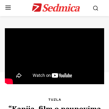
Sedmica
TUZLA
“Kapija, film o paunovima