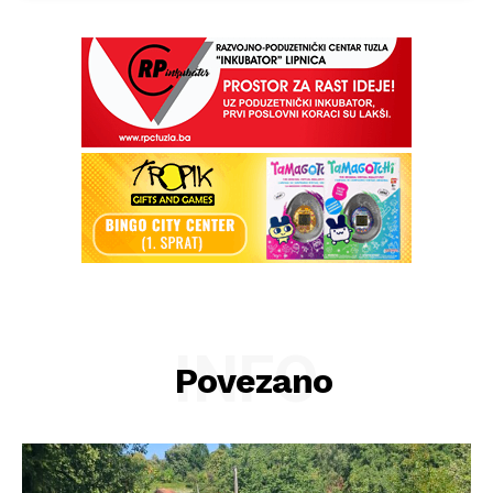
INFO
Povezano