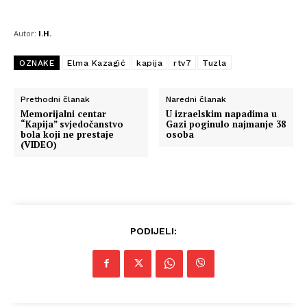
Autor:
I.H.
OZNAKE
Elma Kazagić
kapija
rtv7
Tuzla
Prethodni članak
Naredni članak
Memorijalni centar
U izraelskim napadima u
“Kapija” svjedočanstvo
Gazi poginulo najmanje 38
bola koji ne prestaje
osoba
(VIDEO)
PODIJELI: