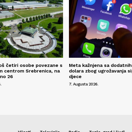
oš četiri osobe povezane s
Meta kažnjena sa dodatnih
m centrom Srebrenica, na
dolara zbog ugrožavanja s
pno 26
djece
.
7. Augusta 2026.
Vijesti
Televizija
Radio
Tuzla, grad i ljudi