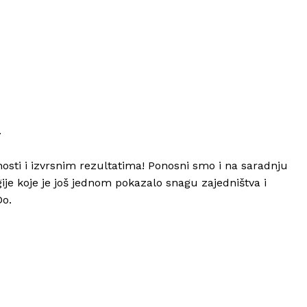
Info
.
O nama
osti i izvrsnim rezultatima! Ponosni smo i na saradnju
Kontakt
je koje je još jednom pokazalo snagu zajedništva i
Impressum
Do.