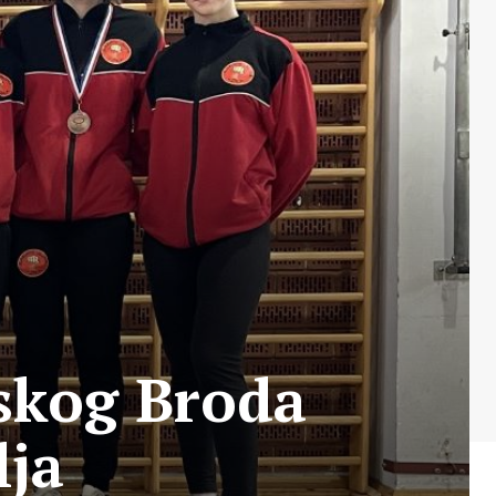
nskog Broda
lja