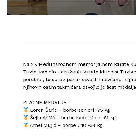
Na 27. Međunarodnom memorijalnom karate kupu 
Tuzle, kao dio Udruženja karate klubova Tuzlan
poretku , te su uz pehar osvojili i novčanu nag
Njihovih osam takmičara osvojilo je šest medalja
ZLATNE MEDALJE
Loren Šarić – borbe seniori -75 kg
Šejla Aščić – borbe kadetkinje -61 kg
Amel Mujić – borbe U10 -34 kg