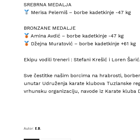
SREBRNA MEDALJA
Merisa Pelemiš – borbe kadetkinje -47 kg
BRONZANE MEDALJE
Amina Avdić – borbe kadetkinje -47 kg
Džejna Muratović – borbe kadetkinje +61 kg
Ekipu vodili treneri : Stefani Krešić i Loren Šarić
Sve čestitke našim borcima na hrabrosti, borben
unutar Udruženja karate klubova Tuzlanske regi
vrhunsku organizaciju, navode iz Karate kluba 
Autor:
E.B.