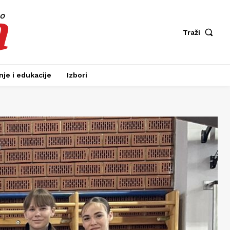
a
fo
Traži
je i edukacije
Izbori