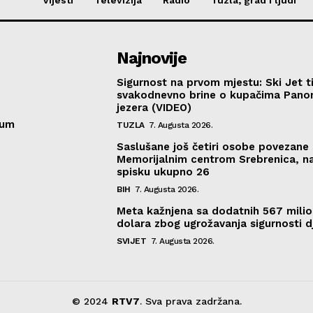
Najnovije
Sigurnost na prvom mjestu: Ski Jet t
svakodnevno brine o kupačima Pano
jezera (VIDEO)
sum
TUZLA
7. Augusta 2026.
Saslušane još četiri osobe povezane 
Memorijalnim centrom Srebrenica, n
spisku ukupno 26
BIH
7. Augusta 2026.
Meta kažnjena sa dodatnih 567 mili
dolara zbog ugrožavanja sigurnosti d
SVIJET
7. Augusta 2026.
© 2024
RTV7
. Sva prava zadržana.