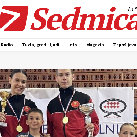
Sedmic
in
Radio
Tuzla, grad i ljudi
Info
Magazin
Zapošljavan