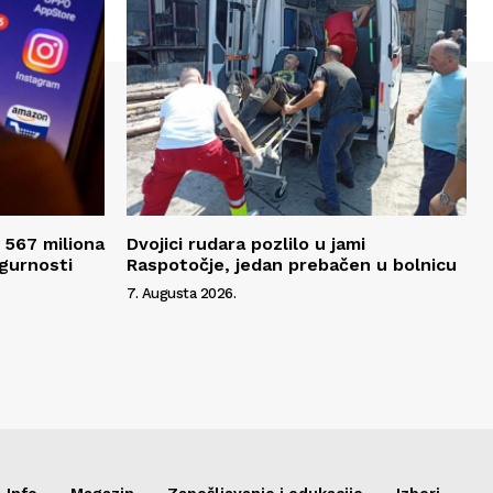
 567 miliona
Dvojici rudara pozlilo u jami
igurnosti
Raspotočje, jedan prebačen u bolnicu
7. Augusta 2026.
Info
Magazin
Zapošljavanje i edukacije
Izbori