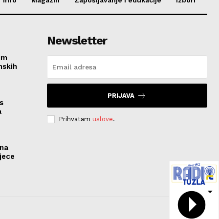
Newsletter
im
nskih
PRIJAVA
s
a
Prihvatam
uslove
.
ona
jece