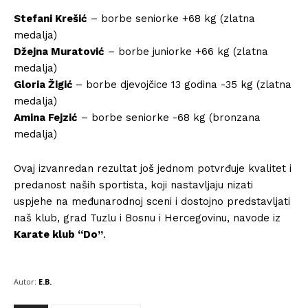
Stefani Krešić
– borbe seniorke +68 kg (zlatna
medalja)
Džejna Muratović
– borbe juniorke +66 kg (zlatna
medalja)
Gloria Žigić
– borbe djevojčice 13 godina -35 kg (zlatna
medalja)
Amina Fejzić
– borbe seniorke -68 kg (bronzana
medalja)
Ovaj izvanredan rezultat još jednom potvrđuje kvalitet i
predanost naših sportista, koji nastavljaju nizati
uspjehe na međunarodnoj sceni i dostojno predstavljati
naš klub, grad Tuzlu i Bosnu i Hercegovinu, navode iz
K
arate klub “Do”
.
Autor:
E.B.