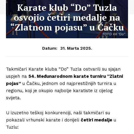
Karate klub “Do” Tuzla
osvojio četiri medalje na
“Zlatnom pojasu” u Čačku
FOTO: KK "Do"
31. Marta 2025.
Datum:
Takmičari Karate kluba “Do” Tuzla ostvarili su sjajan
uspjeh na
54. Međunarodnom karate turniru “Zlatni
pojas”
u Čačku, jednom od najprestižnijih turnira u
regionu, koji je okupio najbolje karatiste iz cijelog
svijeta.
U izuzetno teškoj konkurenciji, naši takmičari su
pokazali vrhunski karate i donijeli
četiri medalje
u
Tuzlu: