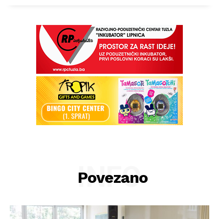
INFO
Povezano