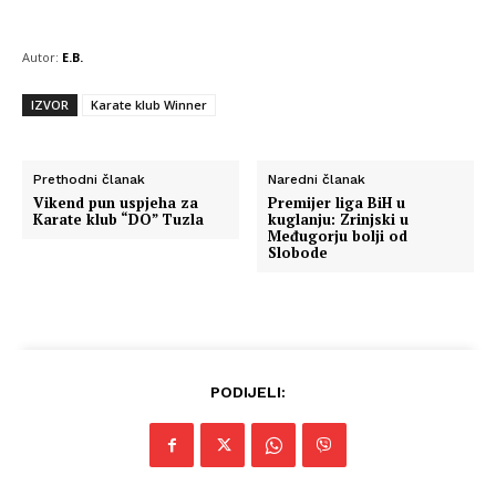
Autor:
E.B.
IZVOR
Karate klub Winner
Prethodni članak
Naredni članak
Vikend pun uspjeha za
Premijer liga BiH u
Karate klub “DO” Tuzla
kuglanju: Zrinjski u
Međugorju bolji od
Slobode
PODIJELI: