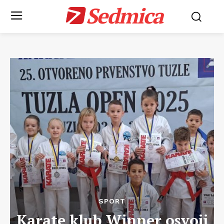
Sedmica
SPORT
Karate klub Winner osvoji