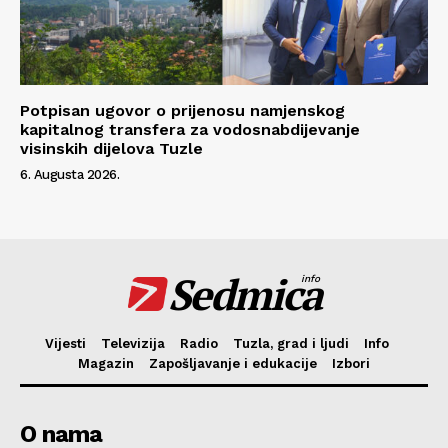
Potpisan ugovor o prijenosu namjenskog
kapitalnog transfera za vodosnabdijevanje
visinskih dijelova Tuzle
6. Augusta 2026.
Sedmica
info
Vijesti
Televizija
Radio
Tuzla, grad i ljudi
Info
Magazin
Zapošljavanje i edukacije
Izbori
O nama