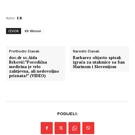
Autor:
E.B.
IZVOR
KK Winner
Prethodni članak
Naredni članak
doc.dr sc.Aida
Barbarez objavio spisak
Brković:”Porodična
igrača za utakmice sa San
medicina je vrlo
Marinom i Slovenijom
zahtjevna, ali nedovoljno
priznata!” (VIDEO)
PODIJELI: