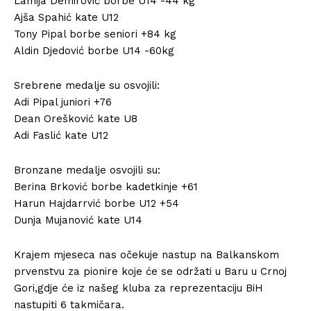
Lamija Demirović borbe U14 -44 kg
Ajša Spahić kate U12
Tony Pipal borbe seniori +84 kg
Aldin Djedović borbe U14 -60kg
Srebrene medalje su osvojili:
Adi Pipal juniori +76
Dean Orešković kate U8
Adi Faslić kate U12
Bronzane medalje osvojili su:
Berina Brković borbe kadetkinje +61
Harun Hajdarrvić borbe U12 +54
Dunja Mujanović kate U14
Krajem mjeseca nas očekuje nastup na Balkanskom
prvenstvu za pionire koje će se održati u Baru u Crnoj
Gori,gdje će iz našeg kluba za reprezentaciju BiH
nastupiti 6 takmičara.