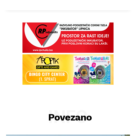
INFO
Povezano