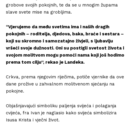
grobove svojih pokojnih, te da se u mnogim župama
slave svete mise na grobljima.
“Vjerujemo da među svetima ima i naših dragih
pokojnih – roditelja, djedova, baka, braće i sestara –
koji su skromno i samozatajno živjeli, s ljubavlju
vršeći svoje dužnosti. Oni su postigli svetost života i
svojom molitvom mogu pomoći nama koji još hodimo
prema tom cilju”, rekao je Landeka.
Crkva, prema njegovim riječima, potiče vjernike da ove
dane prožive u zahvalnom molitvenom sjećanju na
pokojne.
Objašnjavajući simboliku paljenja svijeća i polaganja
cvijeća, fra Ivan je naglasio kako svijeća simbolizira
Isusa Krista i vječni život.