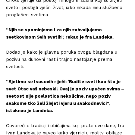
Crkva vjeruje da postoji mnogo kršćana koji su živjeli
sveto i postigli vječni život, iako nikada nisu službeno
proglašeni svetima.
“Njih se spominjemo i za njih zahvaljujemo
svetkovinom Svih svetih”, rekao je fra Landeka.
Dodao je kako je glavna poruka ovoga blagdana u
pozivu na duhovni rast i trajno nastojanje prema
svetosti.
“Sjetimo se Isusovih riječi: ‘Budite sveti kao što je
svet Otac vaš nebeski’. Ovaj je poziv upućen svima –
svetost nije povlastica nekolicine, nego poziv
svakome tko želi živjeti vjeru u svakodnevici”,
istaknuo je Landeka.
Govoreći o tradiciji i običajima koji prate ove dane, fra
Ivan Landeka je naveo kako vjernici u molitvi obilaze