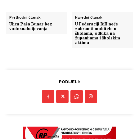
Prethodni članak
Naredni članak
Ulica Paša Bunar bez
U Federaciji BiH neće
vodosnabdijevanja
zabraniti mobitele u
školama, odluka na
županijama i školskim
aktima
PODIJELI: