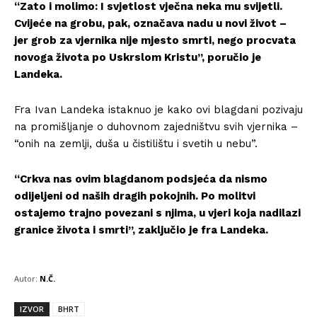
“Zato i molimo: I svjetlost vječna neka mu svijetli.
Cvijeće na grobu, pak, označava nadu u novi život –
jer grob za vjernika nije mjesto smrti, nego procvata
novoga života po Uskrslom Kristu”, poručio je
Landeka.
Fra Ivan Landeka istaknuo je kako ovi blagdani pozivaju
na promišljanje o duhovnom zajedništvu svih vjernika –
“onih na zemlji, duša u čistilištu i svetih u nebu”.
“Crkva nas ovim blagdanom podsjeća da nismo
odijeljeni od naših dragih pokojnih. Po molitvi
ostajemo trajno povezani s njima, u vjeri koja nadilazi
granice života i smrti”, zaključio je fra Landeka.
Autor:
N.Č.
IZVOR
BHRT