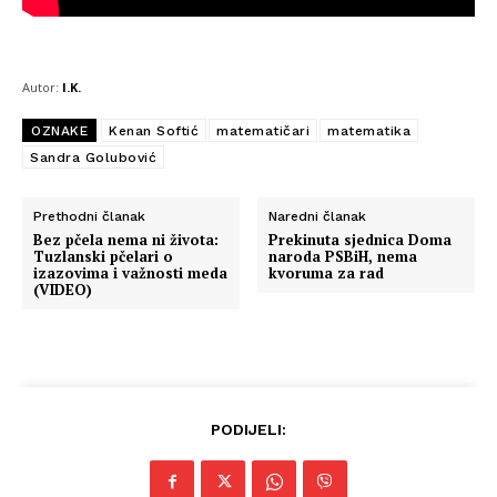
Autor:
I.K.
OZNAKE
Kenan Softić
matematičari
matematika
Sandra Golubović
Prethodni članak
Naredni članak
Bez pčela nema ni života:
Prekinuta sjednica Doma
Tuzlanski pčelari o
naroda PSBiH, nema
izazovima i važnosti meda
kvoruma za rad
(VIDEO)
PODIJELI: