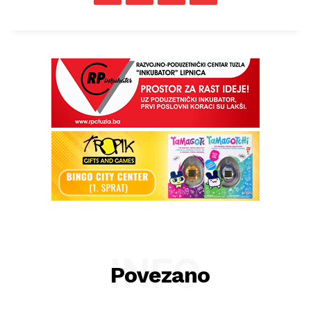
INFO
Povezano