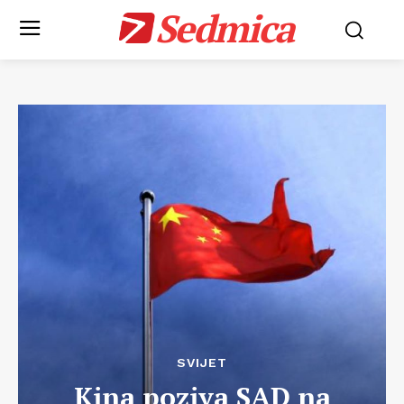
Sedmica
SVIJET
Kina poziva SAD na