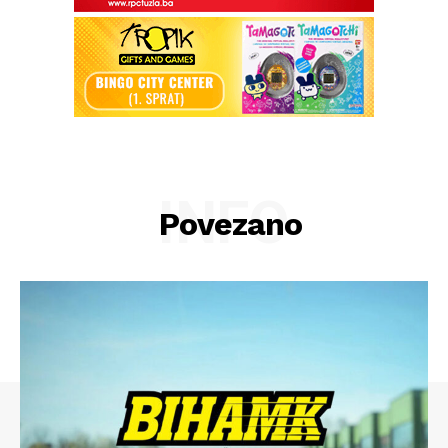
INFO
Povezano