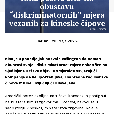
obustavu
“diskriminatornih” mjera
vezanih za kineske čipove
FOTO: BHRT
20. Maja 2025.
Datum:
Kina je u ponedjeljak pozvala Vašington da odmah
obustavi svoje “diskriminatorne” mjere nakon što su
Sjedinjene Države objavile smjernice savjetujući
kompanije da ne upotrebljavaju napredne računarske
čipove iz Kine, uključujući Huaveijeve.
Američki potez ozbiljno narušava konsenzus postignut
na bilateralnim razgovorima u Ženevi, navodi se u
saopštenju kineskog ministarstva trgovine, koje je