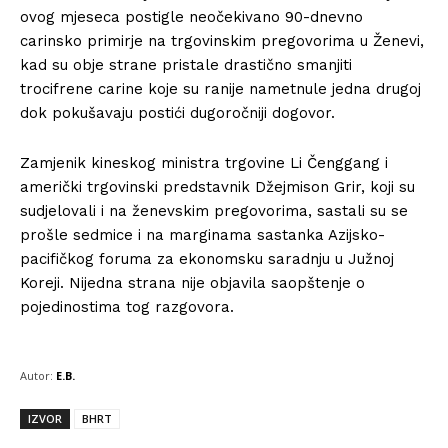
ovog mjeseca postigle neočekivano 90-dnevno
carinsko primirje na trgovinskim pregovorima u Ženevi,
kad su obje strane pristale drastično smanjiti
trocifrene carine koje su ranije nametnule jedna drugoj
dok pokušavaju postići dugoročniji dogovor.
Zamjenik kineskog ministra trgovine Li Čenggang i
američki trgovinski predstavnik Džejmison Grir, koji su
sudjelovali i na ženevskim pregovorima, sastali su se
prošle sedmice i na marginama sastanka Azijsko-
pacifičkog foruma za ekonomsku saradnju u Južnoj
Koreji. Nijedna strana nije objavila saopštenje o
pojedinostima tog razgovora.
Autor:
E.B.
IZVOR
BHRT