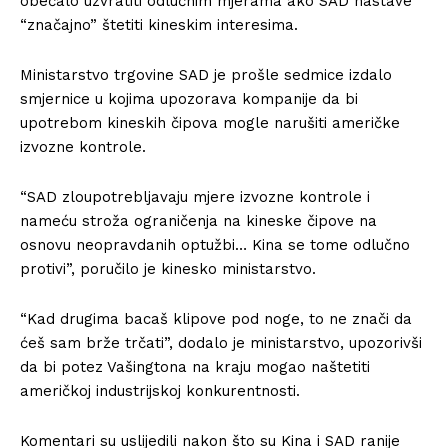
obećalo uzvratiti odlučnim mjerama ako SAD nastave
“značajno” štetiti kineskim interesima.
Ministarstvo trgovine SAD je prošle sedmice izdalo
smjernice u kojima upozorava kompanije da bi
upotrebom kineskih čipova mogle narušiti američke
izvozne kontrole.
“SAD zloupotrebljavaju mjere izvozne kontrole i
nameću stroža ograničenja na kineske čipove na
osnovu neopravdanih optužbi… Kina se tome odlučno
protivi”, poručilo je kinesko ministarstvo.
“Kad drugima bacaš klipove pod noge, to ne znači da
ćeš sam brže trčati”, dodalo je ministarstvo, upozorivši
da bi potez Vašingtona na kraju mogao naštetiti
američkoj industrijskoj konkurentnosti.
Komentari su uslijedili nakon što su Kina i SAD ranije