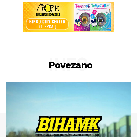
INFO
Povezano