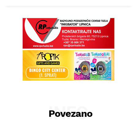
INFO
Povezano