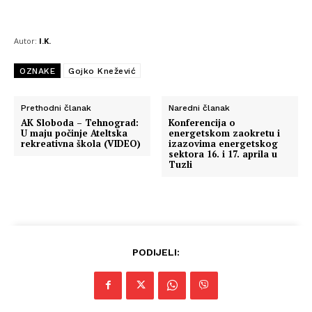
Autor:
I.K.
Info
OZNAKE
Gojko Knežević
O nama
Kontakt
Prethodni članak
Naredni članak
AK Sloboda – Tehnograd:
Konferencija o
Impressum
U maju počinje Ateltska
energetskom zaokretu i
rekreativna škola (VIDEO)
izazovima energetskog
sektora 16. i 17. aprila u
Tuzli
PODIJELI: