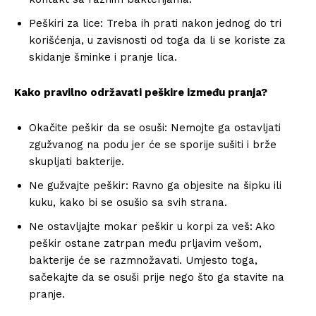
Peškiri za lice: Treba ih prati nakon jednog do tri
korišćenja, u zavisnosti od toga da li se koriste za
skidanje šminke i pranje lica.
Kako pravilno održavati peškire između pranja?
Okačite peškir da se osuši: Nemojte ga ostavljati
zgužvanog na podu jer će se sporije sušiti i brže
skupljati bakterije.
Info
Ne gužvajte peškir: Ravno ga objesite na šipku ili
kuku, kako bi se osušio sa svih strana.
O nama
Ne ostavljajte mokar peškir u korpi za veš: Ako
Kontakt
peškir ostane zatrpan među prljavim vešom,
Impressum
bakterije će se razmnožavati. Umjesto toga,
sačekajte da se osuši prije nego što ga stavite na
pranje.