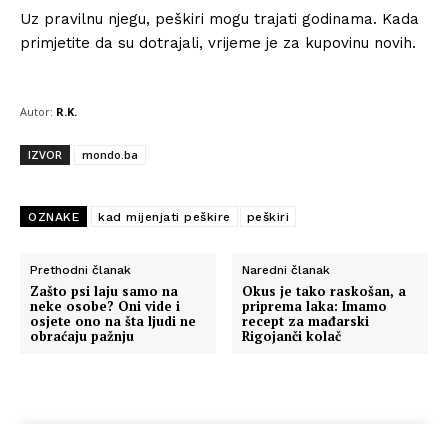
Uz pravilnu njegu, peškiri mogu trajati godinama. Kada
primjetite da su dotrajali, vrijeme je za kupovinu novih.
Autor:
R.K.
IZVOR
mondo.ba
OZNAKE
kad mijenjati peškire
peškiri
Prethodni članak
Naredni članak
Zašto psi laju samo na
Okus je tako raskošan, a
neke osobe? Oni vide i
priprema laka: Imamo
osjete ono na šta ljudi ne
recept za mađarski
obraćaju pažnju
Rigojanči kolač