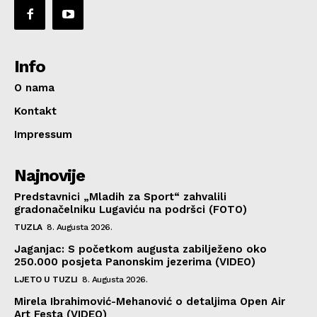
Info
O nama
Kontakt
Impressum
Najnovije
Predstavnici „Mladih za Sport“ zahvalili
gradonačelniku Lugaviću na podršci (FOTO)
TUZLA
8. Augusta 2026.
Jaganjac: S početkom augusta zabilježeno oko
250.000 posjeta Panonskim jezerima (VIDEO)
LJETO U TUZLI
8. Augusta 2026.
Mirela Ibrahimović-Mehanović o detaljima Open Air
Art Festa (VIDEO)