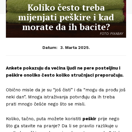
Koliko često treba
mijenjati peškire i kad
morate da ih bacite?
FOTO: PIXABAY
3. Marta 2025.
Datum:
Ankete pokazuju da većina ljudi ne pere posteljinu i
peškire onoliko često koliko stručnjaci preporučuju.
Obično misle da je su “još čisti” i da “mogu da prođu još
neki dan”. Mnoga istraživanja potvrđuju da ih treba
prati mnogo češće nego što se misli.
Koliko, tačno, puta možete koristiti
peškir
prije nego
što ga stavite na pranje? Da li se pravilo razlikuje u