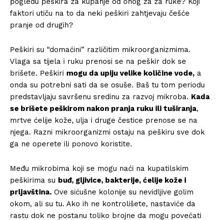
pogledu peškira za kupanje od onog za za ruke? Koji
faktori utiču na to da neki peškiri zahtjevaju češće
pranje od drugih?
Peškiri su “domaćini” različitim mikroorganizmima.
Vlaga sa tijela i ruku prenosi se na peškir dok se
brišete. Peškiri
mogu da upiju velike količine vode,
a
onda su potrebni sati da se osuše. Baš tu tom periodu
predstavljaju savršenu sredinu za razvoj mikroba.
Kada
se brišete peškirom nakon pranja ruku ili tuširanja
,
mrtve ćelije kože, ulja i druge čestice prenose se na
njega. Razni mikroorganizmi ostaju na peškiru sve dok
ga ne operete ili ponovo koristite.
Među mikrobima koji se mogu naći na kupatilskim
peškirima su
buđ, gljivice, bakterije, ćelije kože i
prljavština.
Ove sićušne kolonije su nevidljive golim
okom, ali su tu. Ako ih ne kontrolišete, nastaviće da
rastu dok ne postanu toliko brojne da mogu povećati