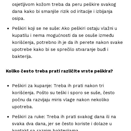
osjetljivom kožom treba da peru peškire svakog
dana kako bi smanjile rizik od iritacije i izbijanja
osipa.
Peškiri koji se ne suše: Ako peškiri ostaju vlažni u
kupatilu i nema mogućnosti da se osuše između
korišćenja, potrebno ih je da ih perete nakon svake
upotrebe kako bi se sprečilo stvaranje buđi i
bakterija.
Koliko često treba prati različite vrste peškira?
Peškiri za kupanje: Treba ih prati nakon tri
korišćenja. Pošto su teški i sporo se suše, često
počnu da razvijaju miris vlage nakon nekoliko
upotreba.
Peškiri za ruke: Treba ih prati svakog dana ili na
svaka dva dana, jer se često koriste i dolaze u
kontakt sa raznim bakterijama.