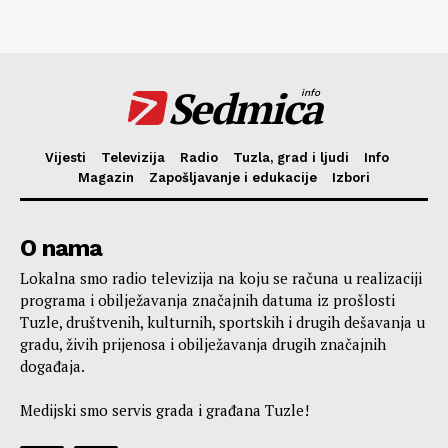
Sedmica
info
Vijesti
Televizija
Radio
Tuzla, grad i ljudi
Info
Magazin
Zapošljavanje i edukacije
Izbori
O nama
Lokalna smo radio televizija na koju se računa u realizaciji
programa i obilježavanja značajnih datuma iz prošlosti
Tuzle, društvenih, kulturnih, sportskih i drugih dešavanja u
gradu, živih prijenosa i obilježavanja drugih značajnih
događaja.
Medijski smo servis grada i građana Tuzle!