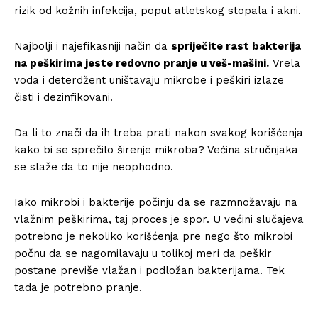
rizik od kožnih infekcija, poput atletskog stopala i akni.
Najbolji i najefikasniji način da
spriječite rast bakterija
na peškirima jeste redovno pranje u veš-mašini.
Vrela
voda i deterdžent uništavaju mikrobe i peškiri izlaze
čisti i dezinfikovani.
Da li to znači da ih treba prati nakon svakog korišćenja
kako bi se sprečilo širenje mikroba? Većina stručnjaka
se slaže da to nije neophodno.
Iako mikrobi i bakterije počinju da se razmnožavaju na
vlažnim peškirima, taj proces je spor. U većini slučajeva
potrebno je nekoliko korišćenja pre nego što mikrobi
počnu da se nagomilavaju u tolikoj meri da peškir
postane previše vlažan i podložan bakterijama. Tek
tada je potrebno pranje.