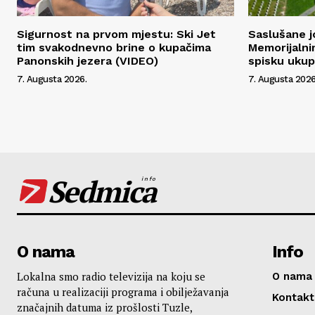
Sigurnost na prvom mjestu: Ski Jet
Saslušane j
tim svakodnevno brine o kupačima
Memorijalni
Panonskih jezera (VIDEO)
spisku uku
7. Augusta 2026.
7. Augusta 2026
Sedmica
info
O nama
Info
Lokalna smo radio televizija na koju se
O nama
računa u realizaciji programa i obilježavanja
Kontakt
značajnih datuma iz prošlosti Tuzle,