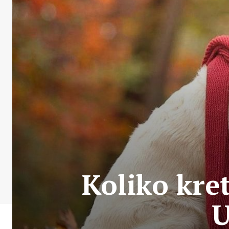
Koliko kre
U