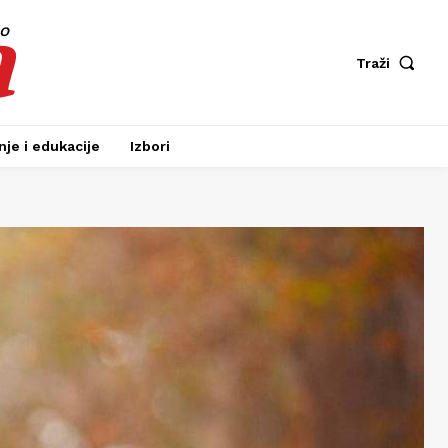
a
fo
Traži
je i edukacije
Izbori