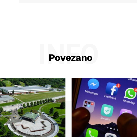
INFO
Povezano