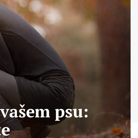
 vašem psu:
te