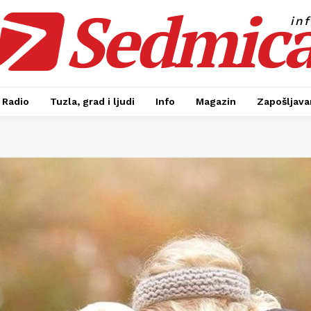
Sedmic
in
Radio
Tuzla, grad i ljudi
Info
Magazin
Zapošljavan