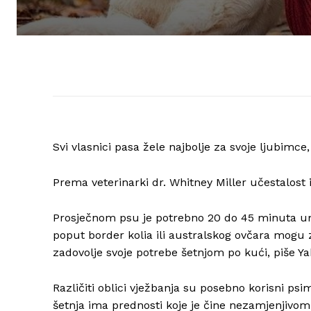
Svi vlasnici pasa žele najbolje za svoje ljubimce
Prema veterinarki dr. Whitney Miller učestalost i t
Prosječnom psu je potrebno 20 do 45 minuta um
poput border kolia ili australskog ovčara mogu zaht
zadovolje svoje potrebe šetnjom po kući, piše Ya
Različiti oblici vježbanja su posebno korisni psi
šetnja ima prednosti koje je čine nezamjenjivom