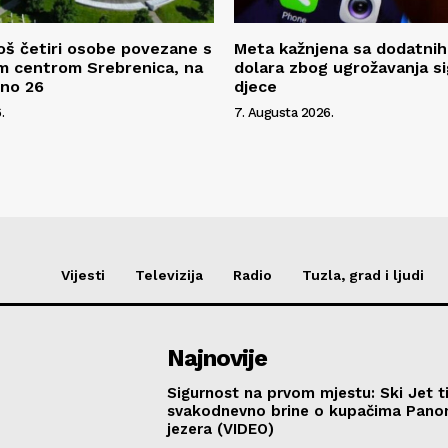
oš četiri osobe povezane s
Meta kažnjena sa dodatnih
m centrom Srebrenica, na
dolara zbog ugrožavanja s
pno 26
djece
.
7. Augusta 2026.
Vijesti
Televizija
Radio
Tuzla, grad i ljudi
Najnovije
Sigurnost na prvom mjestu: Ski Jet t
svakodnevno brine o kupačima Pano
jezera (VIDEO)