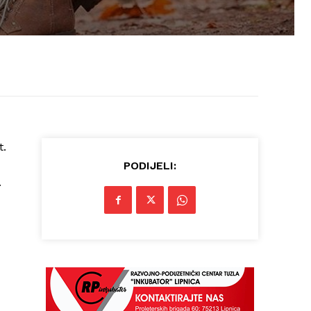
t.
PODIJELI:
.