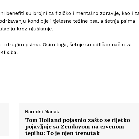
i benefiti su brojni za fizičko i mentalno zdravlje, kao i z
održavanju kondicije i tjelesne težine psa, a šetnja psima
Info
laciju kroz njuškanje.
O nama
ma i drugim psima. Osim toga, šetnje su odličan način za
Kontakt
Klix.ba.
Impressum
Naredni članak
Tom Holland pojasnio zašto se rijetko
pojavljuje sa Zendayom na crvenom
tepihu: To je njen trenutak