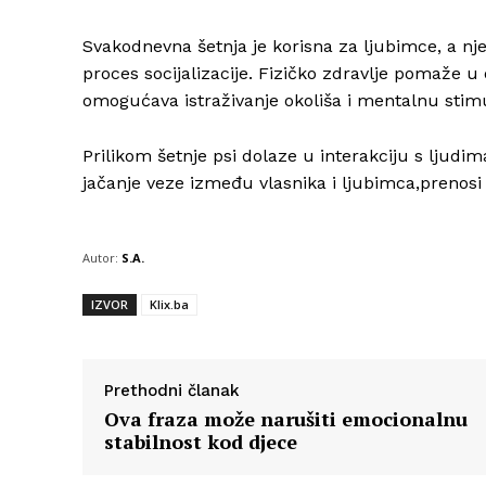
Svakodnevna šetnja je korisna za ljubimce, a njen
proces socijalizacije. Fizičko zdravlje pomaže u 
omogućava istraživanje okoliša i mentalnu stimu
Prilikom šetnje psi dolaze u interakciju s ljudi
jačanje veze između vlasnika i ljubimca,prenosi 
Autor:
S.A.
IZVOR
Klix.ba
Prethodni članak
Ova fraza može narušiti emocionalnu
stabilnost kod djece