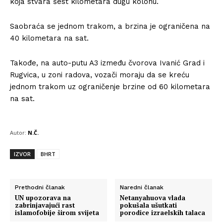
koja stvara šest kilometara dugu kolonu.
Saobraća se jednom trakom, a brzina je ograničena na
40 kilometara na sat.
Takođe, na auto-putu A3 između čvorova Ivanić Grad i
Rugvica, u zoni radova, vozači moraju da se kreću
jednom trakom uz ograničenje brzine od 60 kilometara
na sat.
Autor:
N.Č.
IZVOR
BHRT
Prethodni članak
Naredni članak
UN upozorava na
Netanyahuova vlada
zabrinjavajući rast
pokušala ušutkati
islamofobije širom svijeta
porodice izraelskih talaca