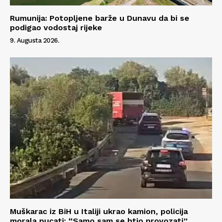
Rumunija: Potopljene barže u Dunavu da bi se
podigao vodostaj rijeke
9. Augusta 2026.
Info
O nama
Kontakt
Impressum
Muškarac iz BiH u Italiji ukrao kamion, policija
morala pucati: “Samo sam se htio provozati”