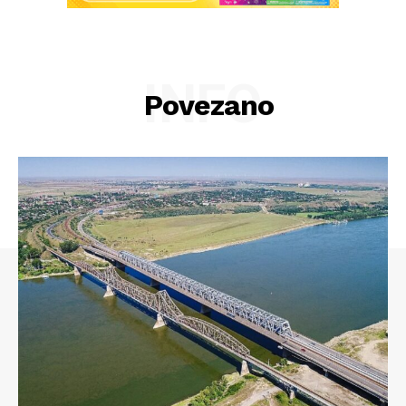
INFO
Povezano