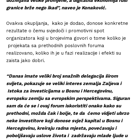
doživljava velike promjene, a digitalna ekonomija ruši
granice brže nego ikad”, naveo je Konaković.
Ovakva okupljanja, kako je dodao, donose konkretne
rezultate o čemu svjedoči i promotivni spot
organizatora koji u brojevima govori o tome koliko je
projekata sa prethodnih poslovnih foruma
realizovano, koliko ih je u fazi realizacije i efekti su
zaista jako dobri.
“Danas imate veliki broj snažnih delegacija širom
svijeta, pokazuje se veliki interes zemalja Zaljeva i
Istoka za investicijama u Bosnu i Hercegovinu,
evropsku zemlju sa evropskim perspektivama. Siguran
sam da će se i ovaj forum iskoristiti onako kako su
prethodni, možda čak i bolje, te da ćemo vidjeti ubrzo
neke investitore koji donose svjež kapital u Bosnu i
Hercegovinu, kreiraju radna mjesta, povećavaju i
poboljšavaju uslove života i zadržavaju mlade ljude u