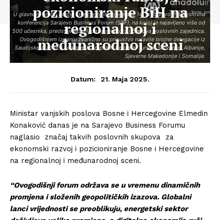
pozicioniranje BiH na
U glavnom gradu Bosne i Hercegovine počela je 14. međunarodna poslovna
regionalnoj i
konferencija Sarajevo Business Forum (SBF), na kojoj je najavljeno više od
500 učesnika, predstavnika vlada, investitora i članova poslovnih zajednica.
međunarodnoj sceni
Ovogodišnjem izdanju zvanično su prisustvo najavile brojne delegacije iz
Saudijske Arabije, Ujedinjenih Arapskih Emirata, Turske, Slovenije, Albanije,
Sjeverne Makedonije i Somalije.
21. Maja 2025.
Datum:
Ministar vanjskih poslova Bosne i Hercegovine Elmedin
Konaković danas je na Sarajevo Business Forumu
naglasio značaj takvih poslovnih skupova za
ekonomski razvoj i pozicioniranje Bosne i Hercegovine
na regionalnoj i međunarodnoj sceni.
“Ovogodišnji forum održava se u vremenu dinamičnih
promjena i složenih geopolitičkih izazova. Globalni
lanci vrijednosti se preoblikuju, energetski sektor