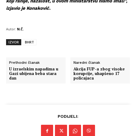
koji ranije, nažalost, u ovom ministarstvu nismo imali”,
izjavio je Konaković.
Autor:
N.Č.
IZVOR
BHRT
Prethodni članak
Naredni članak
U izraelskim napadima u
Akcija FUP-a zbog visoke
Gazi ubijena beba stara
korupcije, uhapšeno 17
dan
policajaca
PODIJELI: