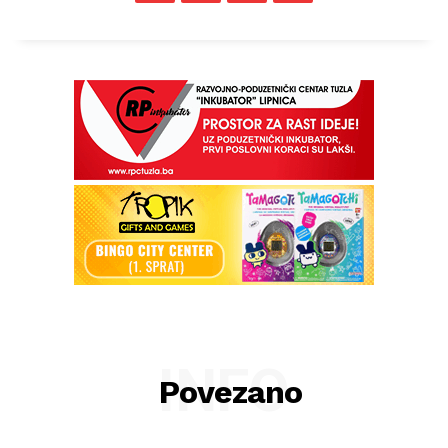
INFO
Povezano