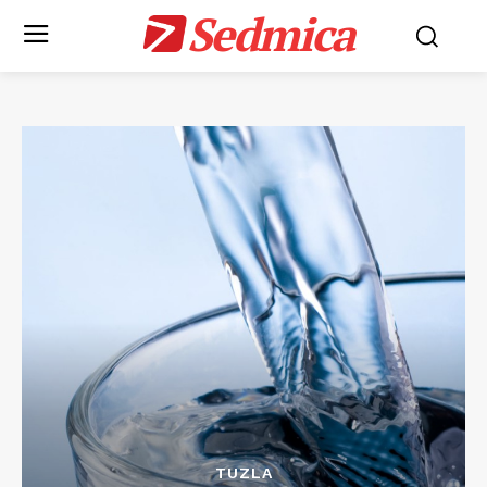
Sedmica
TUZLA