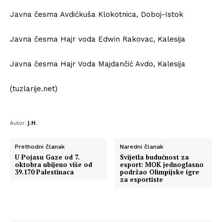
Javna česma Avdićkuša Klokotnica, Doboj-Istok
Javna česma Hajr voda Edwin Rakovac, Kalesija
Javna česma Hajr Voda Majdančić Avdo, Kalesija
(tuzlarije.net)
Autor:
J.H.
Prethodni članak
Naredni članak
U Pojasu Gaze od 7.
Svijetla budućnost za
oktobra ubijeno više od
esport: MOK jednoglasno
39.170 Palestinaca
podržao Olimpijske igre
za esportiste