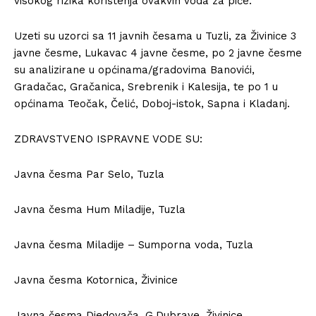
visokog rizika korištenja ovakvih voda za piće.
Uzeti su uzorci sa 11 javnih česama u Tuzli, za Živinice 3
javne česme, Lukavac 4 javne česme, po 2 javne česme
su analizirane u općinama/gradovima Banovići,
Gradačac, Gračanica, Srebrenik i Kalesija, te po 1 u
općinama Teočak, Čelić, Doboj-istok, Sapna i Kladanj.
ZDRAVSTVENO ISPRAVNE VODE SU:
Javna česma Par Selo, Tuzla
Javna česma Hum Miladije, Tuzla
Javna česma Miladije – Sumporna voda, Tuzla
Javna česma Kotornica, Živinice
Javna česma Djedovača, G.Dubrave, Živinice