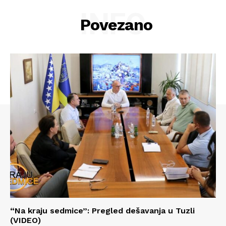
INFO
Povezano
“Na kraju sedmice”: Pregled dešavanja u Tuzli
(VIDEO)