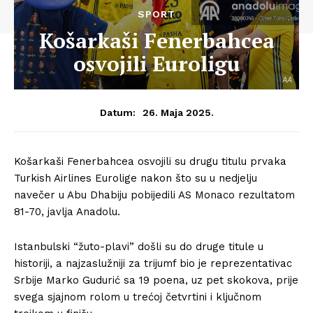
SPORT
Košarkaši Fenerbahcea
osvojili Euroligu
AA
26. Maja 2025.
Datum:
Košarkaši Fenerbahcea osvojili su drugu titulu prvaka
Turkish Airlines Eurolige nakon što su u nedjelju
navečer u Abu Dhabiju pobijedili AS Monaco rezultatom
81-70, javlja Anadolu.
Istanbulski “žuto-plavi” došli su do druge titule u
historiji, a najzaslužniji za trijumf bio je reprezentativac
Srbije Marko Gudurić sa 19 poena, uz pet skokova, prije
svega sjajnom rolom u trećoj četvrtini i ključnom