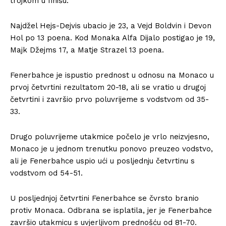
trojkom u finišu.
Najdžel Hejs-Dejvis ubacio je 23, a Vejd Boldvin i Devon
Hol po 13 poena. Kod Monaka Alfa Dijalo postigao je 19,
Majk Džejms 17, a Matje Strazel 13 poena.
Fenerbahce je ispustio prednost u odnosu na Monaco u
prvoj četvrtini rezultatom 20-18, ali se vratio u drugoj
četvrtini i završio prvo poluvrijeme s vodstvom od 35-
33.
Drugo poluvrijeme utakmice počelo je vrlo neizvjesno,
Monaco je u jednom trenutku ponovo preuzeo vodstvo,
ali je Fenerbahce uspio ući u posljednju četvrtinu s
vodstvom od 54-51.
U posljednjoj četvrtini Fenerbahce se čvrsto branio
protiv Monaca. Odbrana se isplatila, jer je Fenerbahce
završio utakmicu s uvjerljivom prednošću od 81-70.