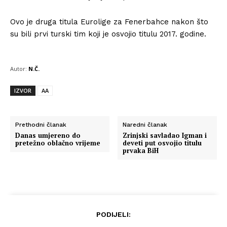
Ovo je druga titula Eurolige za Fenerbahce nakon što
su bili prvi turski tim koji je osvojio titulu 2017. godine.
Autor:
N.Č.
IZVOR
AA
Prethodni članak
Naredni članak
Danas umjereno do
Zrinjski savladao Igman i
pretežno oblačno vrijeme
deveti put osvojio titulu
prvaka BiH
PODIJELI: