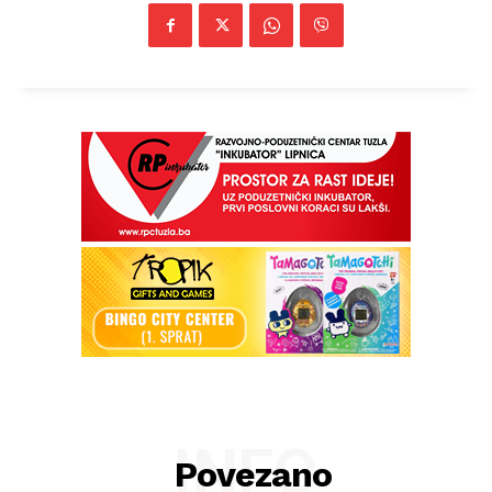
INFO
Povezano