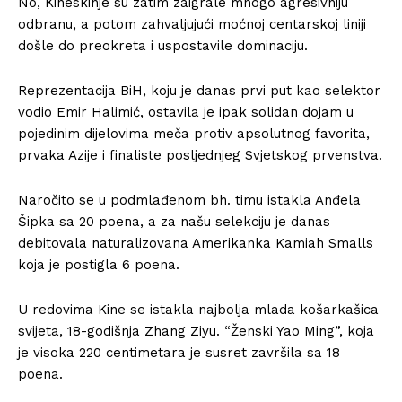
No, Kineskinje su zatim zaigrale mnogo agresivniju
odbranu, a potom zahvaljujući moćnoj centarskoj liniji
došle do preokreta i uspostavile dominaciju.
Reprezentacija BiH, koju je danas prvi put kao selektor
vodio Emir Halimić, ostavila je ipak solidan dojam u
pojedinim dijelovima meča protiv apsolutnog favorita,
prvaka Azije i finaliste posljednjeg Svjetskog prvenstva.
Naročito se u podmlađenom bh. timu istakla Anđela
Šipka sa 20 poena, a za našu selekciju je danas
debitovala naturalizovana Amerikanka Kamiah Smalls
koja je postigla 6 poena.
U redovima Kine se istakla najbolja mlada košarkašica
svijeta, 18-godišnja Zhang Ziyu. “Ženski Yao Ming”, koja
je visoka 220 centimetara je susret završila sa 18
poena.