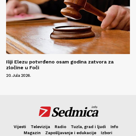
Iliji Elezu potvrđeno osam godina zatvora za
zločine u Foči
20. Jula 2026.
Sedmica
info
Vijesti
Televizija
Radio
Tuzla, grad i ljudi
Info
Magazin
Zapošljavanje i edukacije
Izbori