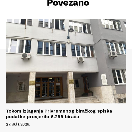
INFO
Povezano
Tokom izlaganja Privremenog biračkog spiska
Info
podatke provjerilo 6.299 birača
27. Jula 2026.
O nama