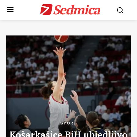
Sedmica
SPORT
Košarkašice BiH ubjedljivo