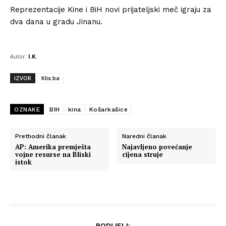
Reprezentacije Kine i BiH novi prijateljski meč igraju za
dva dana u gradu Jinanu.
Autor:
I.K.
IZVOR
Klix.ba
OZNAKE
BIH
kina
Košarkašice
Prethodni članak
Naredni članak
AP: Amerika premješta
Najavljeno povećanje
vojne resurse na Bliski
cijena struje
istok
PODIJELI: